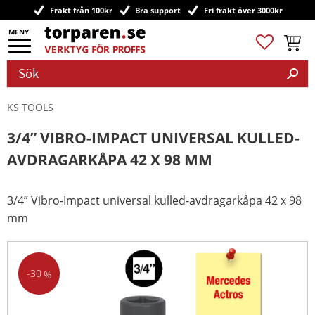
Frakt från 100kr
Bra support
Fri frakt över 3000kr
Meny
Favoriter
Kundv
KS TOOLS
3/4” VIBRO-IMPACT UNIVERSAL KULLED-
AVDRAGARKÅPA 42 X 98 MM
3/4” Vibro-Impact universal kulled-avdragarkåpa 42 x 98
mm
30
%