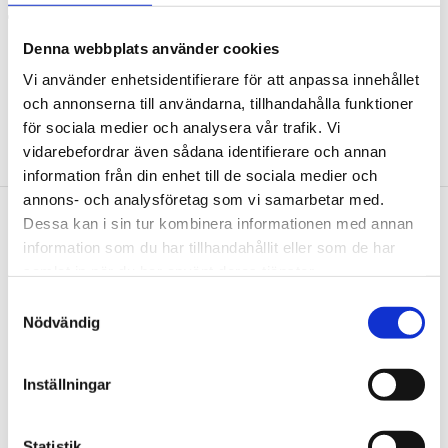
Speciellt-verktygsstål
Denna webbplats använder cookies
Användnignsområden:
t.ex.
Mercedes
Actro
Vi använder enhetsidentifierare för att anpassa innehållet
och annonserna till användarna, tillhandahålla funktioner
för sociala medier och analysera vår trafik. Vi
vidarebefordrar även sådana identifierare och annan
information från din enhet till de sociala medier och
annons- och analysföretag som vi samarbetar med.
Dessa kan i sin tur kombinera informationen med annan
Nyhetsbrev
information som du har tillhandahållit eller som de har
samlat in när du har använt deras tjänster.
Samtyckesval
Nödvändig
PRENUMERERA
Inställningar
Dina personuppgifter behandlas i enlighet med vår
integritetspolicy
.
Statistik