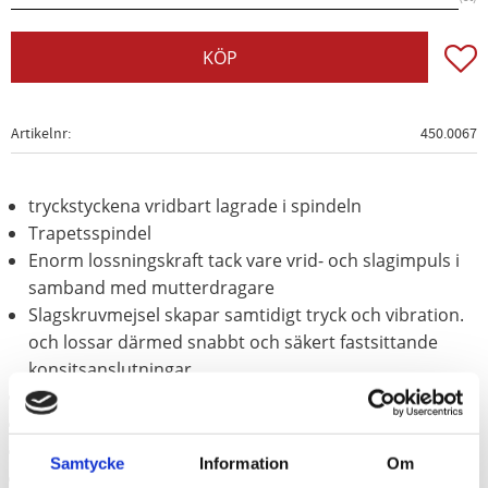
Lägg t
KÖP
Artikelnr
450.0067
tryckstyckena vridbart lagrade i spindeln
Trapetsspindel
Enorm lossningskraft tack vare vrid- och slagimpuls i
samband med mutterdragare
Slagskruvmejsel skapar samtidigt tryck och vibration.
och lossar därmed snabbt och säkert fastsittande
konsitsanslutningar
Litet platsbehov
Sänkt och smitt utförande
Med synglas
Samtycke
Information
Om
Innerfyrkant enligt DIN 3120 / ISO 1174