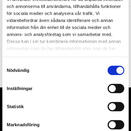
och annonserna till användarna, tillhandahålla funktioner
för sociala medier och analysera vår trafik. Vi
vidarebefordrar även sådana identifierare och annan
Nyhetsbrev
information från din enhet till de sociala medier och
annons- och analysföretag som vi samarbetar med.
Dessa kan i sin tur kombinera informationen med annan
information som du har tillhandahållit eller som de har
samlat in när du har använt deras tjänster.
PRENUMERERA
Samtyckesval
Nödvändig
Dina personuppgifter behandlas i enlighet med vår
integritetspolicy
.
Inställningar
VÅRA LEVERANTÖRER
Statistik
Våra främsta leverantörer är KS Tools verktyg, ATH billyftar
& däckmaskiner och Master luftmaskiner. Kontakta oss
Marknadsföring
gärna om vad som helst då vi gör vårt yttersta för att hjälpa