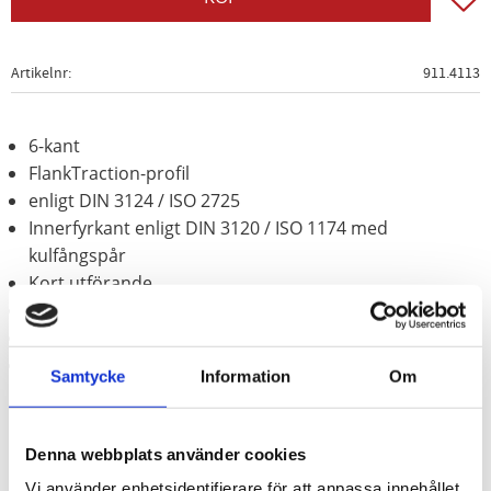
Artikelnr
911.4113
6-kant
FlankTraction-profil
enligt DIN 3124 / ISO 2725
Innerfyrkant enligt DIN 3120 / ISO 1174 med
kulfångspår
Kort utförande
för manuell hantering
Matt satinerat
Krom vanadium
Samtycke
Information
Om
Denna webbplats använder cookies
Vi använder enhetsidentifierare för att anpassa innehållet