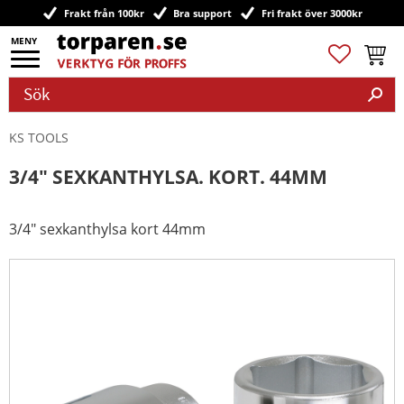
Frakt från 100kr
Bra support
Fri frakt över 3000kr
Meny
Favoriter
Kundv
KS TOOLS
3/4" SEXKANTHYLSA. KORT. 44MM
3/4" sexkanthylsa kort 44mm