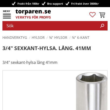
Frakt från 100kr
Bra support
Fri frakt över 3000kr
Meny
Favoriter
Kundv
HANDVERKTYG
HYLSOR
¾" HYLSOR
¾" 6-KANT
3/4" SEXKANT-HYLSA. LÅNG. 41MM
3/4" sexkant-hylsa lång 41mm