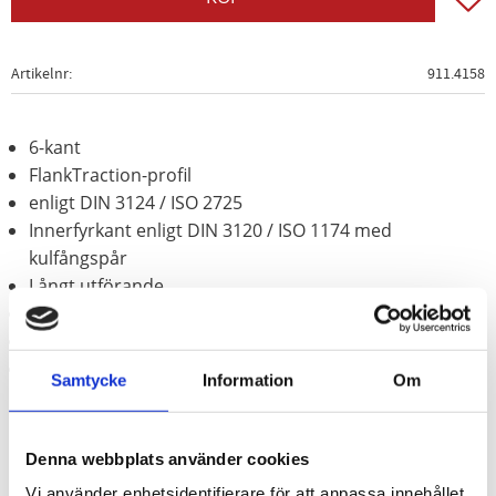
Artikelnr
911.4158
6-kant
FlankTraction-profil
enligt DIN 3124 / ISO 2725
Innerfyrkant enligt DIN 3120 / ISO 1174 med
kulfångspår
Långt utförande
för manuell hantering
Matt satinerat
Krom vanadium
Samtycke
Information
Om
Denna webbplats använder cookies
Vi använder enhetsidentifierare för att anpassa innehållet