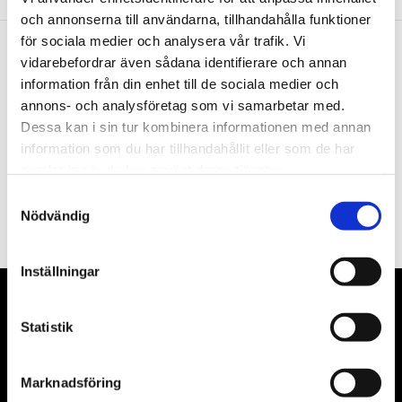
och annonserna till användarna, tillhandahålla funktioner
för sociala medier och analysera vår trafik. Vi
vidarebefordrar även sådana identifierare och annan
Nyhetsbrev
information från din enhet till de sociala medier och
annons- och analysföretag som vi samarbetar med.
Dessa kan i sin tur kombinera informationen med annan
information som du har tillhandahållit eller som de har
samlat in när du har använt deras tjänster.
PRENUMERERA
Samtyckesval
Nödvändig
Dina personuppgifter behandlas i enlighet med vår
integritetspolicy
.
Inställningar
VÅRA LEVERANTÖRER
Statistik
Våra främsta leverantörer är KS Tools verktyg, ATH billyftar
& däckmaskiner och Master luftmaskiner. Kontakta oss
Marknadsföring
gärna om vad som helst då vi gör vårt yttersta för att hjälpa