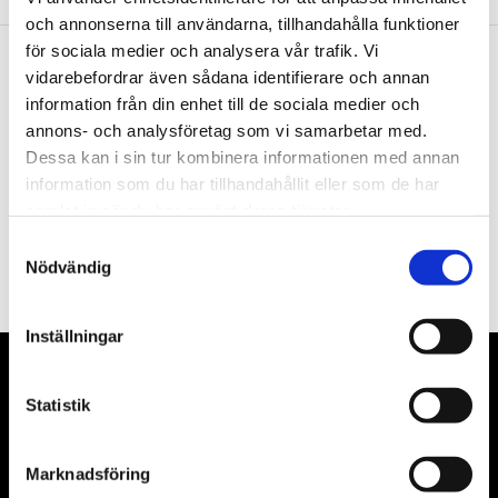
och annonserna till användarna, tillhandahålla funktioner
för sociala medier och analysera vår trafik. Vi
vidarebefordrar även sådana identifierare och annan
Nyhetsbrev
information från din enhet till de sociala medier och
annons- och analysföretag som vi samarbetar med.
Dessa kan i sin tur kombinera informationen med annan
information som du har tillhandahållit eller som de har
samlat in när du har använt deras tjänster.
PRENUMERERA
Samtyckesval
Nödvändig
Dina personuppgifter behandlas i enlighet med vår
integritetspolicy
.
Inställningar
VÅRA LEVERANTÖRER
Statistik
Våra främsta leverantörer är KS Tools verktyg, ATH billyftar
& däckmaskiner och Master luftmaskiner. Kontakta oss
Marknadsföring
gärna om vad som helst då vi gör vårt yttersta för att hjälpa