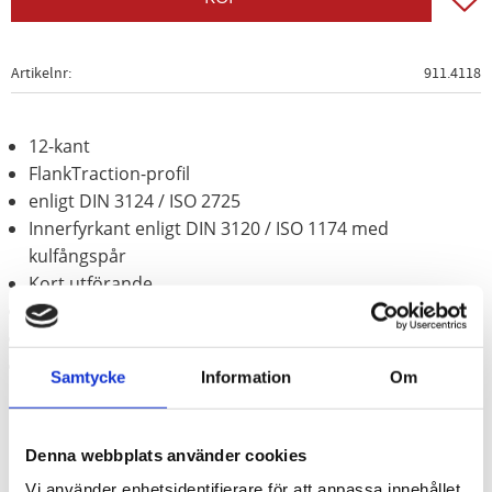
Artikelnr
911.4118
12-kant
FlankTraction-profil
enligt DIN 3124 / ISO 2725
Innerfyrkant enligt DIN 3120 / ISO 1174 med
kulfångspår
Kort utförande
för manuell hantering
Matt satinerat
Krom vanadium
Samtycke
Information
Om
Denna webbplats använder cookies
Vi använder enhetsidentifierare för att anpassa innehållet