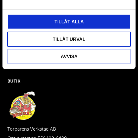
gärna om vad som helst då vi gör vårt yttersta för att hjälpa
kunden.
TILLÅT ALLA
TILLÅT URVAL
AVVISA
BUTIK
Torparens Verkstad AB
Org.nummer: 556403-6480