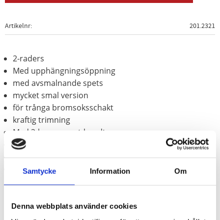
Artikelnr
201.2321
2-raders
Med upphängningsöppning
med avsmalnande spets
mycket smal version
för trånga bromsoksschakt
kraftig trimning
Med 2-komponent-handtag
för borttagning av hårt bromsdamm
För ytbearbetning
smidig ståltråd
Samtycke
Information
Om
Denna webbplats använder cookies