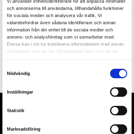
Vi använder enhetsidentifierare för att anpassa innehållet
och annonserna till användarna, tillhandahålla funktioner
för sociala medier och analysera vår trafik. Vi
vidarebefordrar även sådana identifierare och annan
Nyhetsbrev
information från din enhet till de sociala medier och
annons- och analysföretag som vi samarbetar med.
Dessa kan i sin tur kombinera informationen med annan
information som du har tillhandahållit eller som de har
samlat in när du har använt deras tjänster.
PRENUMERERA
Samtyckesval
Nödvändig
Dina personuppgifter behandlas i enlighet med vår
integritetspolicy
.
Inställningar
VÅRA LEVERANTÖRER
Statistik
Våra främsta leverantörer är KS Tools verktyg, ATH billyftar
& däckmaskiner och Master luftmaskiner. Kontakta oss
Marknadsföring