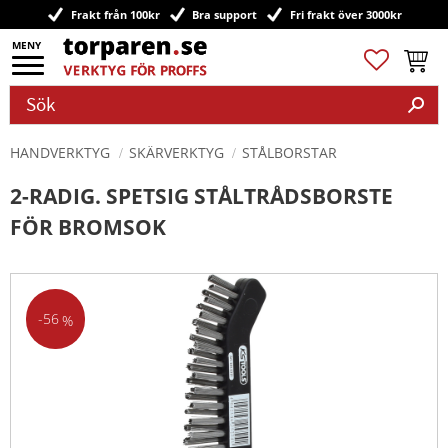
Frakt från 100kr
Bra support
Fri frakt över 3000kr
Meny
Favoriter
Kundv
HANDVERKTYG
SKÄRVERKTYG
STÅLBORSTAR
2-RADIG. SPETSIG STÅLTRÅDSBORSTE
FÖR BROMSOK
56
%