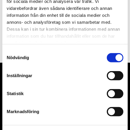
Nyhetsbrev
för sociala medier och analysera vår trafik. Vi
vidarebefordrar även sådana identifierare och annan
information från din enhet till de sociala medier och
annons- och analysföretag som vi samarbetar med.
Dessa kan i sin tur kombinera informationen med annan
PRENUMERERA
information som du har tillhandahållit eller som de har
samlat in när du har använt deras tjänster.
Dina personuppgifter behandlas i enlighet med vår
integritetspolicy
.
Samtyckesval
Nödvändig
Inställningar
VÅRA LEVERANTÖRER
Våra främsta leverantörer är KS Tools verktyg, ATH billyftar
Statistik
& däckmaskiner och Master luftmaskiner. Kontakta oss
gärna om vad som helst då vi gör vårt yttersta för att hjälpa
Marknadsföring
kunden.