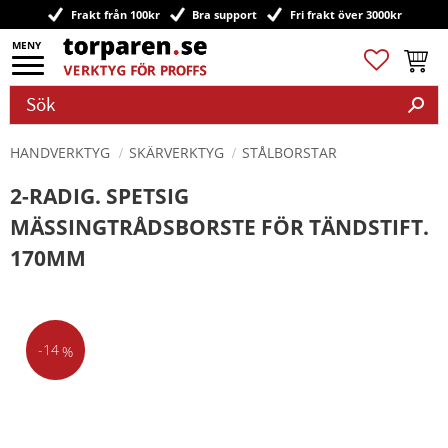
Frakt från 100kr
Bra support
Fri frakt över 3000kr
Meny
Favoriter
Kundv
HANDVERKTYG
SKÄRVERKTYG
STÅLBORSTAR
2-RADIG. SPETSIG
MÄSSINGTRÅDSBORSTE FÖR TÄNDSTIFT.
170MM
14
%