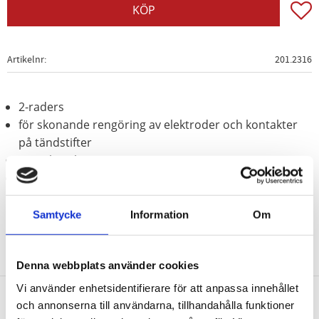
Lägg t
KÖP
Artikelnr
201.2316
2-raders
för skonande rengöring av elektroder och kontakter
på tändstifter
För ytbearbetning
Mässingstråd
Samtycke
Information
Om
Denna webbplats använder cookies
Vi använder enhetsidentifierare för att anpassa innehållet
och annonserna till användarna, tillhandahålla funktioner