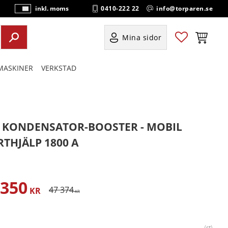
0410-222 22
info@torparen.se
inkl. moms
P
ri
s
Favoriter
Kundvag
Mina sidor
e
r
ASKINER
VERKSTAD
vi
s
a
s
V KONDENSATOR-BOOSTER - MOBIL
RTHJÄLP 1800 A
 350
satt pris:
Ordinarie pris:
47 374
KR
KR