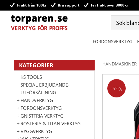
Frakt från 100kr
Bra support
Fri frakt över 3000kr
FORDONSVERKTYG
HANDMASKINER
KATEGORIER
KS TOOLS
SPECIAL ERBJUDANDE-
53
%
UTFÖRSÄLJNING
HANDVERKTYG
FORDONSVERKTYG
GNISTFRIA VERKTYG
ROSTFRIA & TITAN VERKTYG
BYGGVERKTYG
VVS VERKTYG