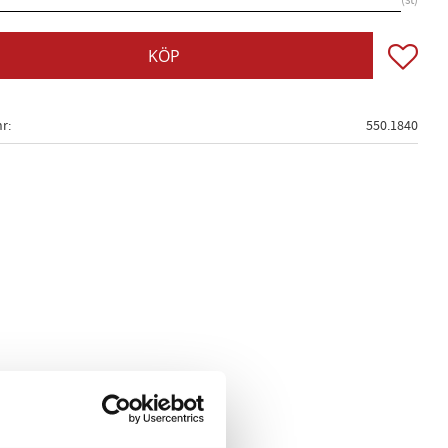
st
Lägg till
KÖP
nr
550.1840