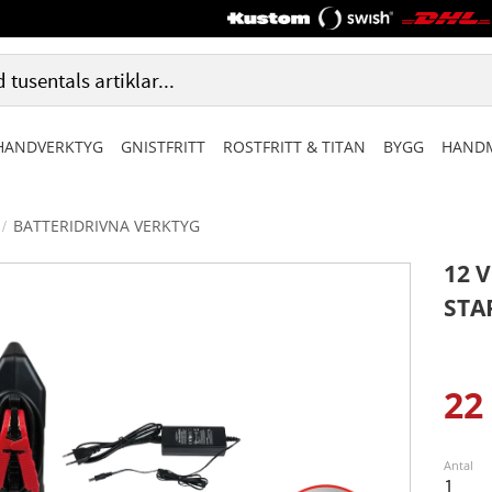
HANDVERKTYG
GNISTFRITT
ROSTFRITT & TITAN
BYGG
HANDM
BATTERIDRIVNA VERKTYG
12 
STA
22
Ned
Antal