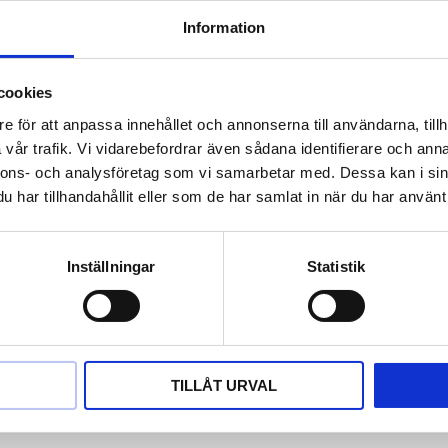
isolerade batteriklämmor (1000A)
Information
ektronikskydd
ad automatsäkring
trollindikator
cookies
optisk varningston vid förväxling av polaritet
e för att anpassa innehållet och annonserna till användarna, tillh
ängd
vår trafik. Vi vidarebefordrar även sådana identifierare och anna
0 mm² kabeltvärsnitt
nnons- och analysföretag som vi samarbetar med. Dessa kan i sin
lanslutning på fordonets batteri
har tillhandahållit eller som de har samlat in när du har använt 
abelsats ingår i leveransen
förvaring på huset
je
Inställningar
Statistik
TILLÅT URVAL