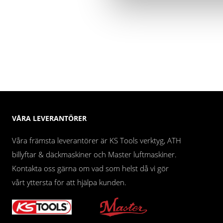
VÅRA LEVERANTÖRER
Våra främsta leverantörer är KS Tools verktyg, ATH
billyftar & däckmaskiner och Master luftmaskiner.
Kontakta oss gärna om vad som helst då vi gör
vårt yttersta för att hjälpa kunden.