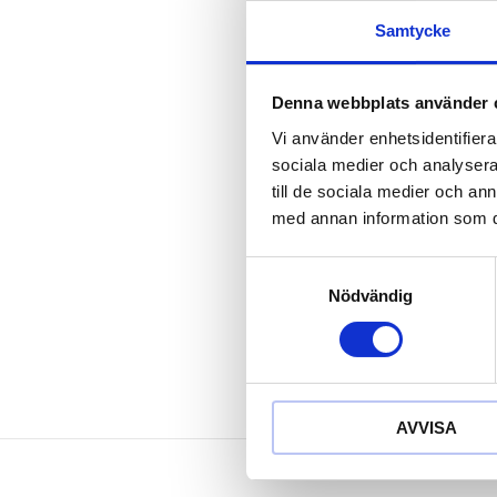
fullständigt 
Samtycke
integrerat el
med integrer
Laddningskon
Denna webbplats använder 
akustisk och 
Vi använder enhetsidentifierar
1.6 m kabell
sociala medier och analysera 
med robust 5
till de sociala medier och a
strömlös kabe
med annan information som du 
Laddare och k
Bekväm kabel
Samtyckesval
slagtåligt höl
Nödvändig
AVVISA