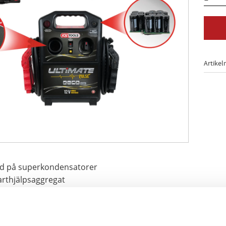
Artikel
ad på superkondensatorer
tarthjälpsaggregat
r obestämd tid utan mellanliggande laddningar
bensin- och dieselmotorer i personbil och transportfordon