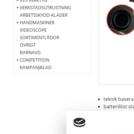
VERKSTADSUTRUSTNING
ARBETSSKYDD-KLÄDER
HANDMASKINER
VIDEOSCOPE
SORTIMENTLÅDOR
ÖVRIGT
BARNAVD.
COMPETITION
KAMPANJBLAD
teknik baser
batterilöst s
underhållsfri
bevaras unde
idealisk för 