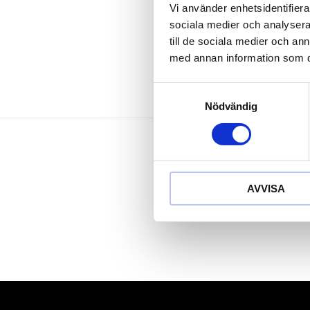
Blästrad
Vi använder enhetsidentifierar
Krom vanad
sociala medier och analysera 
till de sociala medier och a
med annan information som du 
Samtyckesval
Nödvändig
AVVISA