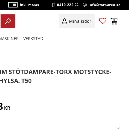
0410-222 22
info@torparen.se
inkl. moms
P
ri
s
Favoriter
Kundvag
Mina sidor
e
r
ASKINER
VERKSTAD
vi
s
a
s
MM STÖTDÄMPARE-TORX MOTSTYCKE-
HYLSA. T50
8
KR