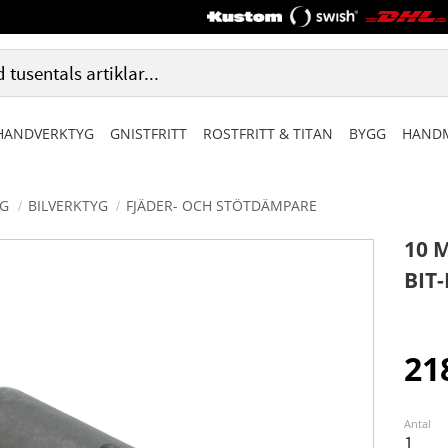
HANDVERKTYG
GNISTFRITT
ROSTFRITT & TITAN
BYGG
HANDM
G
BILVERKTYG
FJÄDER- OCH STÖTDÄMPARE
10 
BIT-
21
Antal