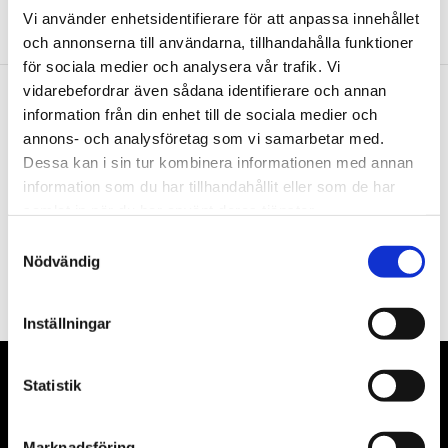
Vi använder enhetsidentifierare för att anpassa innehållet
och annonserna till användarna, tillhandahålla funktioner
för sociala medier och analysera vår trafik. Vi
vidarebefordrar även sådana identifierare och annan
information från din enhet till de sociala medier och
Nyhetsbrev
annons- och analysföretag som vi samarbetar med.
Dessa kan i sin tur kombinera informationen med annan
information som du har tillhandahållit eller som de har
samlat in när du har använt deras tjänster.
Samtyckesval
PRENUMERERA
Nödvändig
Dina personuppgifter behandlas i enlighet med vår
integritetspolicy
.
Inställningar
Statistik
VÅRA LEVERANTÖRER
Våra främsta leverantörer är KS Tools verktyg, ATH billyftar
Marknadsföring