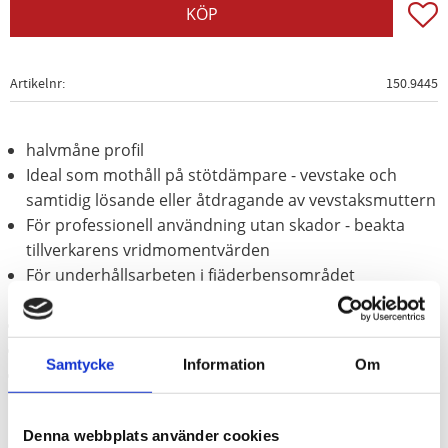
Lägg t
KÖP
Artikelnr
150.9445
halvmåne profil
Ideal som mothåll på stötdämpare - vevstake och
samtidig lösande eller åtdragande av vevstaksmuttern
För professionell användning utan skador - beakta
tillverkarens vridmomentvärden
För underhållsarbeten i fjäderbensområdet
(stötdämpare. fjäderbenslager. skruvfjädrar osv.)
Yttersexkantdrivning 10.0 mm
Blästrad
Samtycke
Information
Om
Krom vanadium
Denna webbplats använder cookies