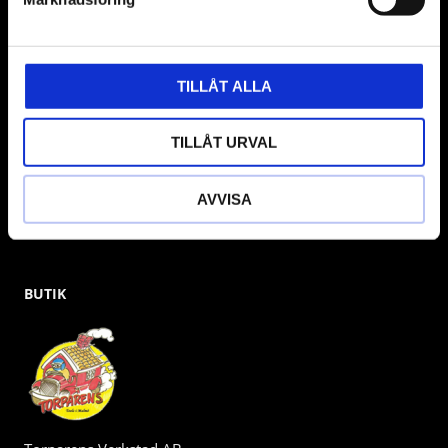
& däckmaskiner och Master luftmaskiner. Kontakta oss
gärna om vad som helst då vi gör vårt yttersta för att hjälpa
kunden.
TILLÅT ALLA
TILLÅT URVAL
AVVISA
BUTIK