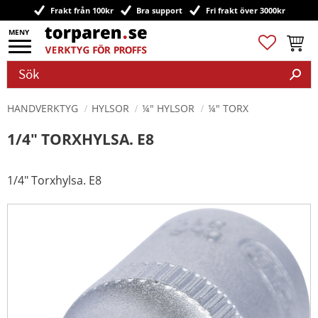
Frakt från 100kr
Bra support
Fri frakt över 3000kr
Meny
Favoriter
Kundv
HANDVERKTYG
HYLSOR
¼" HYLSOR
¼" TORX
1/4" TORXHYLSA. E8
1/4" Torxhylsa. E8