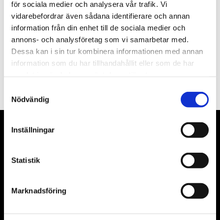
Nyhetsbrev
för sociala medier och analysera vår trafik. Vi
vidarebefordrar även sådana identifierare och annan
information från din enhet till de sociala medier och
annons- och analysföretag som vi samarbetar med.
Dessa kan i sin tur kombinera informationen med annan
PRENUMERERA
information som du har tillhandahållit eller som de har
samlat in när du har använt deras tjänster.
Dina personuppgifter behandlas i enlighet med vår
integritetspolicy
.
Samtyckesval
Nödvändig
Inställningar
VÅRA LEVERANTÖRER
Våra främsta leverantörer är KS Tools verktyg, ATH billyftar
Statistik
& däckmaskiner och Master luftmaskiner. Kontakta oss
gärna om vad som helst då vi gör vårt yttersta för att hjälpa
Marknadsföring
kunden.