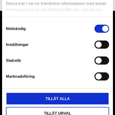
Dessa kan i sin tur kombinera informationen med annan
information som du har tillhandahållit eller som de har
samlat in när du har använt deras tjänster.
VÅRA LEVERANTÖRER
Samtyckesval
Nödvändig
Våra främsta leverantörer är KS Tools verktyg, ATH billyftar
& däckmaskiner och Master luftmaskiner. Kontakta oss
Inställningar
gärna om vad som helst då vi gör vårt yttersta för att hjälpa
kunden.
Statistik
Marknadsföring
TILLÅT ALLA
TILLÅT URVAL
BUTIK