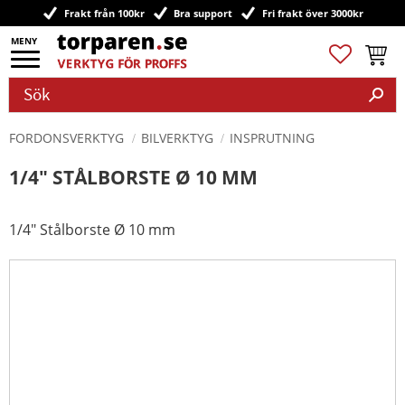
Frakt från 100kr
Bra support
Fri frakt över 3000kr
Meny
Favoriter
Kundv
FORDONSVERKTYG
BILVERKTYG
INSPRUTNING
1/4" STÅLBORSTE Ø 10 MM
1/4" Stålborste Ø 10 mm