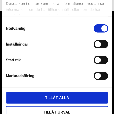
Dessa kan i sin tur kombinera informationen med annan
information som du har tillhandahållit eller som de har
samlat in när du har använt deras tjänster.
VÅRA LEVERANTÖRER
Samtyckesval
Nödvändig
Våra främsta leverantörer är KS Tools verktyg, ATH billyftar
& däckmaskiner och Master luftmaskiner. Kontakta oss
Inställningar
gärna om vad som helst då vi gör vårt yttersta för att hjälpa
kunden.
Statistik
Marknadsföring
TILLÅT ALLA
TILLÅT URVAL
BUTIK