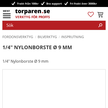
Frakt från 100kr
Bra support
Fri frakt över 3000kr
Meny
Favoriter
Kundv
FORDONSVERKTYG
BILVERKTYG
INSPRUTNING
1/4" NYLONBORSTE Ø 9 MM
1/4" Nylonborste Ø 9 mm