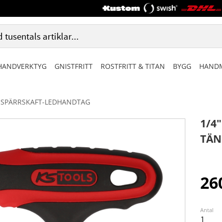
HANDVERKTYG
GNISTFRITT
ROSTFRITT & TITAN
BYGG
HANDM
SPÄRRSKAFT-LEDHANDTAG
1/4
TÄN
26
Antal