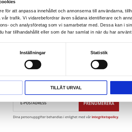
ningsöppning
cookies
kompakt
e för att anpassa innehållet och annonserna till användarna, tillh
t
vår trafik. Vi vidarebefordrar även sådana identifierare och anna
ium
nnons- och analysföretag som vi samarbetar med. Dessa kan i sin
har tillhandahållit eller som de har samlat in när du har använt 
Inställningar
Statistik
Nyhetsbrev
TILLÅT URVAL
PRENUMERERA
Dina personuppgifter behandlas i enlighet med vår
integritetspolicy
.