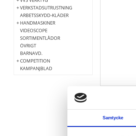
VERKSTADSUTRUSTNING
ARBETSSKYDD-KLÄDER
HANDMASKINER
VIDEOSCOPE
SORTIMENTLÅDOR
ÖVRIGT
BARNAVD.
COMPETITION
KAMPANJBLAD
DIN 3122 / IS
med 1/4" fyrk
Med 2-kompo
Samtycke
omkopplings
Exakt kuggad