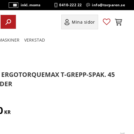
0410-222 22
info@torparen.se
inkl. moms
P
ri
s
Favoriter
Kundvag
Mina sidor
e
r
ASKINER
VERKSTAD
vi
s
a
s
" ERGOTORQUEMAX T-GREPP-SPAK. 45
DER
0
KR