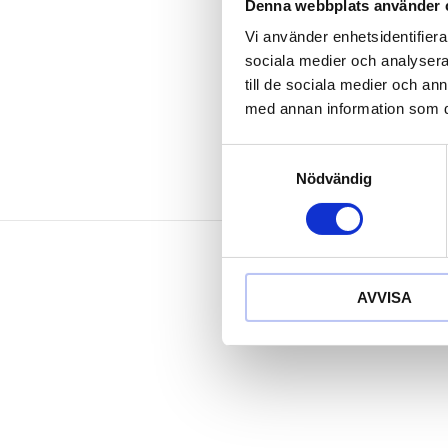
Med upphäng
Denna webbplats använder 
händig och 
Vi använder enhetsidentifierar
Matt satinera
sociala medier och analysera 
Krom vanad
till de sociala medier och a
med annan information som du 
Samtyckesval
Nödvändig
AVVISA