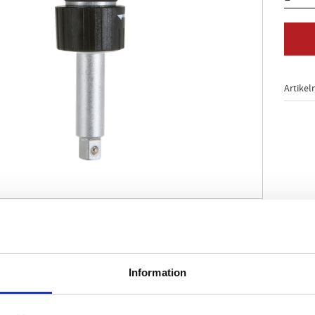
Artikel
O 3315
antdriv enligt DIN 3120 / ISO 1174 med kulspärr
nent-handtag
Information
bar
 med 45 kuggar