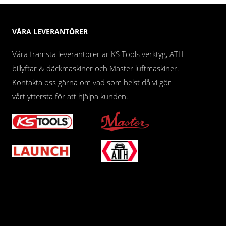
VÅRA LEVERANTÖRER
Våra främsta leverantörer är KS Tools verktyg, ATH
billyftar & däckmaskiner och Master luftmaskiner.
Kontakta oss gärna om vad som helst då vi gör
vårt yttersta för att hjälpa kunden.