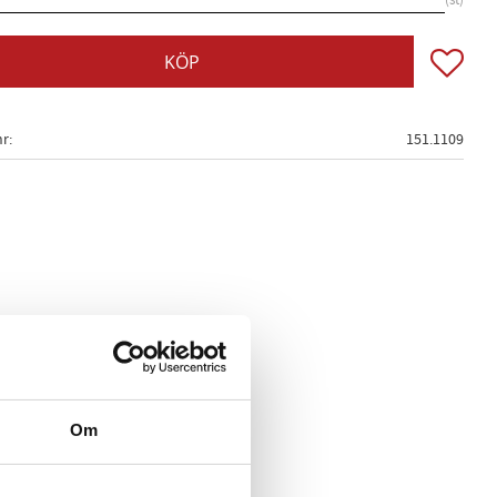
st
Lägg till
KÖP
nr
151.1109
Om