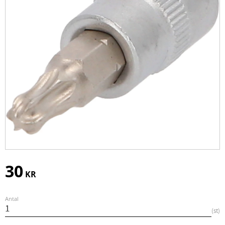
30
KR
Antal
st