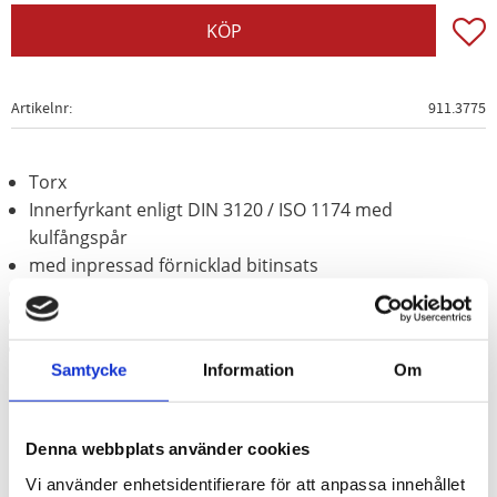
Lägg t
KÖP
Artikelnr
911.3775
Torx
Innerfyrkant enligt DIN 3120 / ISO 1174 med
kulfångspår
med inpressad förnicklad bitinsats
för manuell hantering
Matt satinerat
Krom vanadium
Samtycke
Information
Om
Denna webbplats använder cookies
Vi använder enhetsidentifierare för att anpassa innehållet