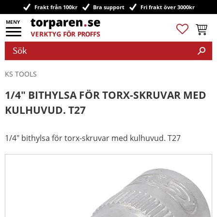
Frakt från 100kr
Bra support
Fri frakt över 3000kr
Meny
Favoriter
Kundv
KS TOOLS
1/4" BITHYLSA FÖR TORX-SKRUVAR MED
KULHUVUD. T27
1/4" bithylsa för torx-skruvar med kulhuvud. T27