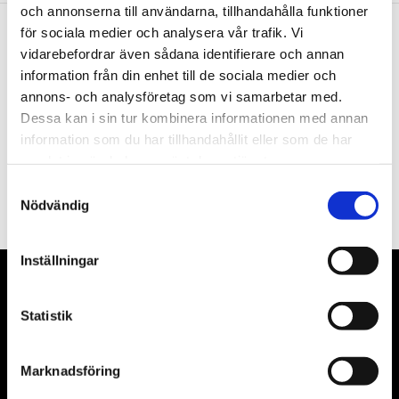
och annonserna till användarna, tillhandahålla funktioner
för sociala medier och analysera vår trafik. Vi
vidarebefordrar även sådana identifierare och annan
Nyhetsbrev
information från din enhet till de sociala medier och
annons- och analysföretag som vi samarbetar med.
Dessa kan i sin tur kombinera informationen med annan
information som du har tillhandahållit eller som de har
samlat in när du har använt deras tjänster.
PRENUMERERA
Samtyckesval
Dina personuppgifter behandlas i enlighet med vår
integritetspolicy
.
Nödvändig
Inställningar
VÅRA LEVERANTÖRER
Statistik
Våra främsta leverantörer är KS Tools verktyg, ATH billyftar
& däckmaskiner och Master luftmaskiner. Kontakta oss
Marknadsföring
gärna om vad som helst då vi gör vårt yttersta för att hjälpa