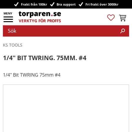
Frakt från 100kr
Bra support
Fri frakt över 3000kr
Meny
Favoriter
Kundv
KS TOOLS
1/4" BIT TWRING. 75MM. #4
1/4" Bit TWRING 75mm #4