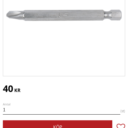
40
KR
Antal
st
Lägg t
KÖP