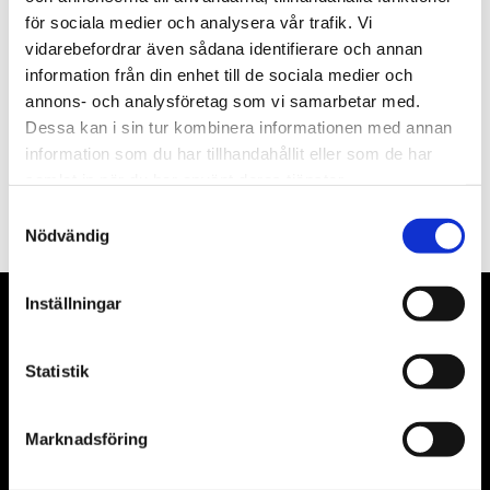
för sociala medier och analysera vår trafik. Vi
Nyhetsbrev
vidarebefordrar även sådana identifierare och annan
information från din enhet till de sociala medier och
annons- och analysföretag som vi samarbetar med.
Dessa kan i sin tur kombinera informationen med annan
information som du har tillhandahållit eller som de har
PRENUMERERA
samlat in när du har använt deras tjänster.
Dina personuppgifter behandlas i enlighet med vår
integritetspolicy
.
Samtyckesval
Nödvändig
Inställningar
VÅRA LEVERANTÖRER
Statistik
Våra främsta leverantörer är KS Tools verktyg, ATH billyftar
& däckmaskiner och Master luftmaskiner. Kontakta oss
gärna om vad som helst då vi gör vårt yttersta för att hjälpa
Marknadsföring
kunden.