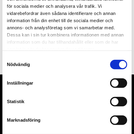
för sociala medier och analysera vår trafik. Vi
Nyhetsbrev
vidarebefordrar även sådana identifierare och annan
information från din enhet till de sociala medier och
annons- och analysföretag som vi samarbetar med.
Dessa kan i sin tur kombinera informationen med annan
information som du har tillhandahållit eller som de har
PRENUMERERA
samlat in när du har använt deras tjänster.
Dina personuppgifter behandlas i enlighet med vår
integritetspolicy
.
Samtyckesval
Nödvändig
Inställningar
VÅRA LEVERANTÖRER
Statistik
Våra främsta leverantörer är KS Tools verktyg, ATH billyftar
& däckmaskiner och Master luftmaskiner. Kontakta oss
gärna om vad som helst då vi gör vårt yttersta för att hjälpa
Marknadsföring
kunden.