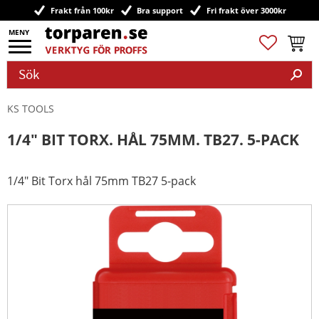
Frakt från 100kr
Bra support
Fri frakt över 3000kr
Meny
Favoriter
Kundv
KS TOOLS
1/4" BIT TORX. HÅL 75MM. TB27. 5-PACK
1/4" Bit Torx hål 75mm TB27 5-pack