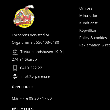
Om oss
Mina sidor
Kundtjänst
Köpvillkor
Torparens Verkstad AB
Policy & cookies
Org.nummer: 556403-6480
Reklamation & ret
Tretunnlandshusen 19-0 |
274 94 Skurup
0410-222 22
info@torparen.se
ÖPPETTIDER
Mån - Fre 08.30 - 17.00
FÖLJ OSS PÅ: