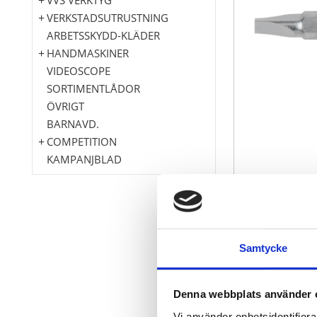
VERKSTADSUTRUSTNING
ARBETSSKYDD-KLÄDER
HANDMASKINER
VIDEOSCOPE
SORTIMENTLÅDOR
ÖVRIGT
BARNAVD.
COMPETITION
KAMPANJBLAD
spår
Samtycke
Med yttersexk
För manuell 
Bäst lämpad f
Denna webbplats använder 
Förnicklad
Vi använder enhetsidentifierar