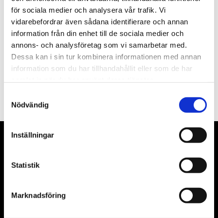
för sociala medier och analysera vår trafik. Vi
Nyhetsbrev
vidarebefordrar även sådana identifierare och annan
information från din enhet till de sociala medier och
annons- och analysföretag som vi samarbetar med.
Dessa kan i sin tur kombinera informationen med annan
information som du har tillhandahållit eller som de har
PRENUMERERA
samlat in när du har använt deras tjänster.
Dina personuppgifter behandlas i enlighet med vår
integritetspolicy
.
Samtyckesval
Nödvändig
Inställningar
VÅRA LEVERANTÖRER
Statistik
Våra främsta leverantörer är KS Tools verktyg, ATH billyftar
& däckmaskiner och Master luftmaskiner. Kontakta oss
gärna om vad som helst då vi gör vårt yttersta för att hjälpa
Marknadsföring
kunden.