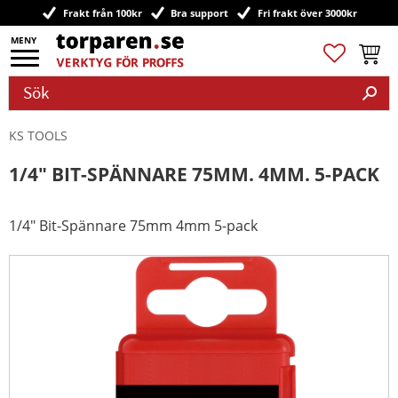
Frakt från 100kr
Bra support
Fri frakt över 3000kr
Meny
Favoriter
Kundv
KS TOOLS
1/4" BIT-SPÄNNARE 75MM. 4MM. 5-PACK
1/4" Bit-Spännare 75mm 4mm 5-pack