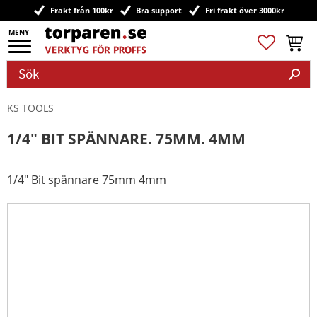
Frakt från 100kr
Bra support
Fri frakt över 3000kr
Meny
Favoriter
Kundv
KS TOOLS
1/4" BIT SPÄNNARE. 75MM. 4MM
1/4" Bit spännare 75mm 4mm