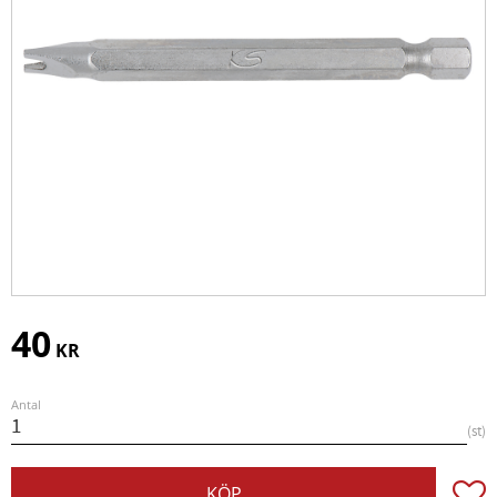
40
KR
Antal
st
Lägg t
KÖP