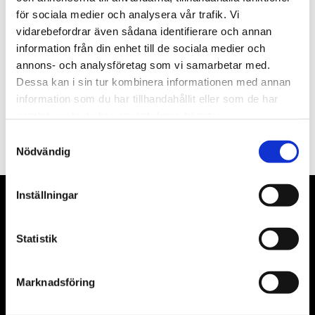
för sociala medier och analysera vår trafik. Vi
Nyhetsbrev
vidarebefordrar även sådana identifierare och annan
information från din enhet till de sociala medier och
annons- och analysföretag som vi samarbetar med.
Dessa kan i sin tur kombinera informationen med annan
information som du har tillhandahållit eller som de har
PRENUMERERA
samlat in när du har använt deras tjänster.
Dina personuppgifter behandlas i enlighet med vår
integritetspolicy
.
Samtyckesval
Nödvändig
Inställningar
VÅRA LEVERANTÖRER
Statistik
Våra främsta leverantörer är KS Tools verktyg, ATH billyftar
& däckmaskiner och Master luftmaskiner. Kontakta oss
gärna om vad som helst då vi gör vårt yttersta för att hjälpa
Marknadsföring
kunden.