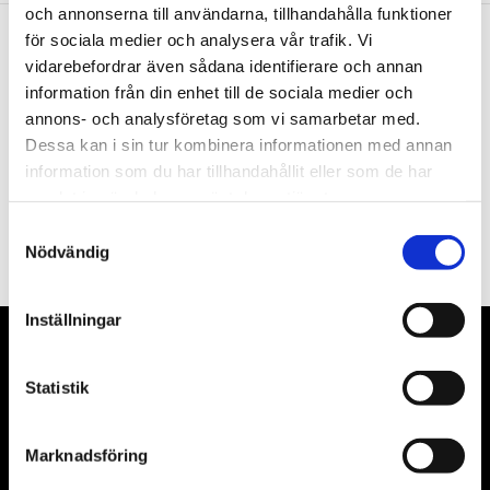
och annonserna till användarna, tillhandahålla funktioner
för sociala medier och analysera vår trafik. Vi
vidarebefordrar även sådana identifierare och annan
Nyhetsbrev
information från din enhet till de sociala medier och
annons- och analysföretag som vi samarbetar med.
Dessa kan i sin tur kombinera informationen med annan
information som du har tillhandahållit eller som de har
samlat in när du har använt deras tjänster.
PRENUMERERA
Samtyckesval
Dina personuppgifter behandlas i enlighet med vår
integritetspolicy
.
Nödvändig
Inställningar
VÅRA LEVERANTÖRER
Statistik
Våra främsta leverantörer är KS Tools verktyg, ATH billyftar
& däckmaskiner och Master luftmaskiner. Kontakta oss
Marknadsföring
gärna om vad som helst då vi gör vårt yttersta för att hjälpa