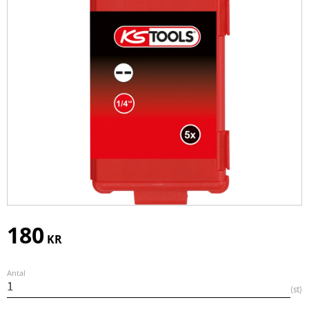
180
KR
Antal
st