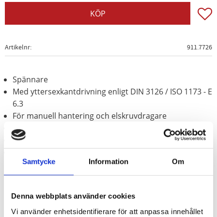
Lägg t
KÖP
Artikelnr
911.7726
Spännare
Med yttersexkantdrivning enligt DIN 3126 / ISO 1173 - E
6.3
För manuell hantering och elskruvdragare
Bäst lämpad för förskruvningar i hantverk och industri
Förnicklad
Speciellt-verktygsstål
Samtycke
Information
Om
Denna webbplats använder cookies
Vi använder enhetsidentifierare för att anpassa innehållet