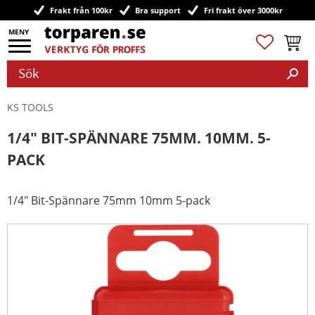
Frakt från 100kr
Bra support
Fri frakt över 3000kr
Meny
Favoriter
Kundv
KS TOOLS
1/4" BIT-SPÄNNARE 75MM. 10MM. 5-
PACK
1/4" Bit-Spännare 75mm 10mm 5-pack