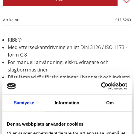
Artikelnr
911.5263
RIBE®
Med yttersexkantdrivning enligt DIN 3126 / ISO 1173 -
form C 8
För manuell användning. elskruvdragare och
slagborrmaskiner
Bäst lämpad för förskruvningar i hantverk och industri
Förstärkt utförande
Behandlat med fosfor
Speciellt-verktygsstål
Samtycke
Information
Om
Denna webbplats använder cookies
Vi använder enhetsidentifierare för att anpassa innehållet