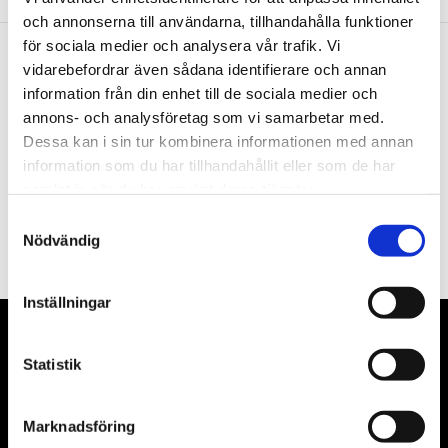
och annonserna till användarna, tillhandahålla funktioner
för sociala medier och analysera vår trafik. Vi
vidarebefordrar även sådana identifierare och annan
Nyhetsbrev
information från din enhet till de sociala medier och
annons- och analysföretag som vi samarbetar med.
Dessa kan i sin tur kombinera informationen med annan
information som du har tillhandahållit eller som de har
samlat in när du har använt deras tjänster.
PRENUMERERA
Samtyckesval
Nödvändig
Dina personuppgifter behandlas i enlighet med vår
integritetspolicy
.
Inställningar
VÅRA LEVERANTÖRER
Statistik
Våra främsta leverantörer är KS Tools verktyg, ATH billyftar
& däckmaskiner och Master luftmaskiner. Kontakta oss
Marknadsföring
gärna om vad som helst då vi gör vårt yttersta för att hjälpa