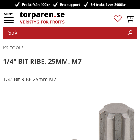
Frakt från 100kr
Bra support
Fri frakt över 3000kr
Meny
Favoriter
Kundv
KS TOOLS
1/4" BIT RIBE. 25MM. M7
1/4" Bit RIBE 25mm M7