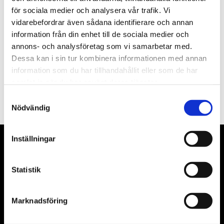
för sociala medier och analysera vår trafik. Vi
Nyhetsbrev
vidarebefordrar även sådana identifierare och annan
information från din enhet till de sociala medier och
annons- och analysföretag som vi samarbetar med.
Dessa kan i sin tur kombinera informationen med annan
information som du har tillhandahållit eller som de har
PRENUMERERA
samlat in när du har använt deras tjänster.
Dina personuppgifter behandlas i enlighet med vår
integritetspolicy
.
Samtyckesval
Nödvändig
Inställningar
VÅRA LEVERANTÖRER
Statistik
Våra främsta leverantörer är KS Tools verktyg, ATH billyftar
& däckmaskiner och Master luftmaskiner. Kontakta oss
gärna om vad som helst då vi gör vårt yttersta för att hjälpa
Marknadsföring
kunden.