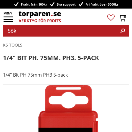
Frakt från 100kr
Bra support
Fri frakt över 3000kr
Meny
Favoriter
Kundv
KS TOOLS
1/4" BIT PH. 75MM. PH3. 5-PACK
1/4" Bit PH 75mm PH3 5-pack