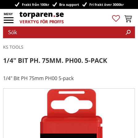
Frakt från 100kr
Bra support
Fri frakt över 3000kr
Meny
Favoriter
Kundv
KS TOOLS
1/4" BIT PH. 75MM. PH00. 5-PACK
1/4" Bit PH 75mm PH00 5-pack