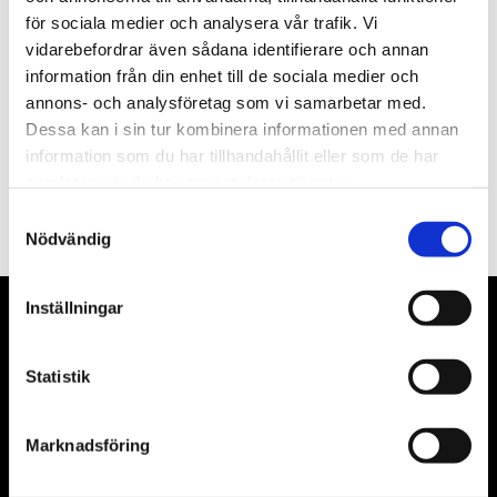
för sociala medier och analysera vår trafik. Vi
Nyhetsbrev
vidarebefordrar även sådana identifierare och annan
information från din enhet till de sociala medier och
annons- och analysföretag som vi samarbetar med.
Dessa kan i sin tur kombinera informationen med annan
information som du har tillhandahållit eller som de har
PRENUMERERA
samlat in när du har använt deras tjänster.
Dina personuppgifter behandlas i enlighet med vår
integritetspolicy
.
Samtyckesval
Nödvändig
Inställningar
VÅRA LEVERANTÖRER
Statistik
Våra främsta leverantörer är KS Tools verktyg, ATH billyftar
& däckmaskiner och Master luftmaskiner. Kontakta oss
gärna om vad som helst då vi gör vårt yttersta för att hjälpa
Marknadsföring
kunden.