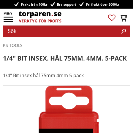
Frakt från 100kr
Bra support
Fri frakt över 3000kr
Meny
Favoriter
Kundv
KS TOOLS
1/4" BIT INSEX. HÅL 75MM. 4MM. 5-PACK
1/4" Bit insex hål 75mm 4mm 5-pack