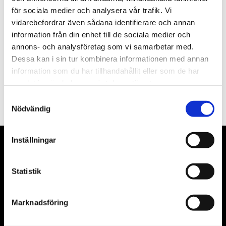
för sociala medier och analysera vår trafik. Vi
Nyhetsbrev
vidarebefordrar även sådana identifierare och annan
information från din enhet till de sociala medier och
annons- och analysföretag som vi samarbetar med.
Dessa kan i sin tur kombinera informationen med annan
information som du har tillhandahållit eller som de har
PRENUMERERA
samlat in när du har använt deras tjänster.
Dina personuppgifter behandlas i enlighet med vår
integritetspolicy
.
Samtyckesval
Nödvändig
Inställningar
VÅRA LEVERANTÖRER
Statistik
Våra främsta leverantörer är KS Tools verktyg, ATH billyftar
& däckmaskiner och Master luftmaskiner. Kontakta oss
gärna om vad som helst då vi gör vårt yttersta för att hjälpa
Marknadsföring
kunden.