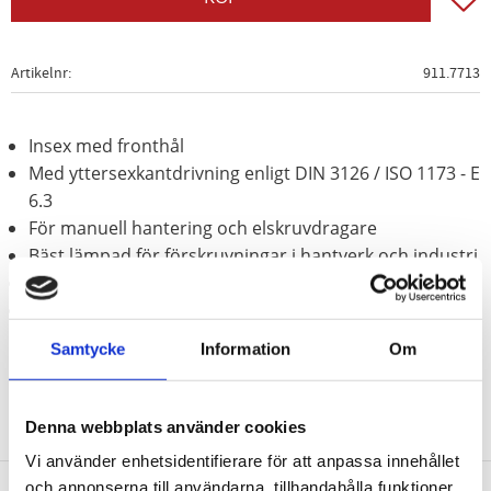
Artikelnr
911.7713
Insex med fronthål
Med yttersexkantdrivning enligt DIN 3126 / ISO 1173 - E
6.3
För manuell hantering och elskruvdragare
Bäst lämpad för förskruvningar i hantverk och industri
Förnicklad
Speciellt-verktygsstål
Samtycke
Information
Om
Denna webbplats använder cookies
Vi använder enhetsidentifierare för att anpassa innehållet
och annonserna till användarna, tillhandahålla funktioner