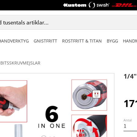
HANDVERKTYG
GNISTFRITT
ROSTFRITT & TITAN
BYGG
HANDM
BITSSKRUVMEJSLAR
1/4"
17
Antal