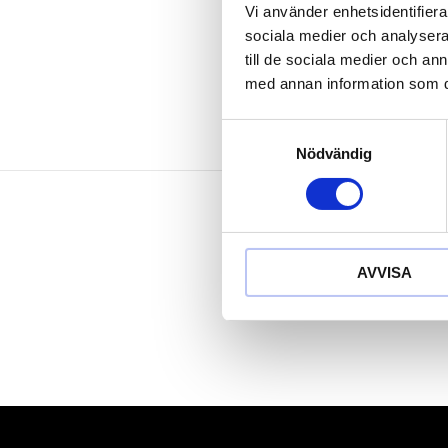
Med 2-kompo
Vi använder enhetsidentifierar
klinga mattf
sociala medier och analysera 
till de sociala medier och a
med annan information som du 
Samtyckesval
Nödvändig
AVVISA