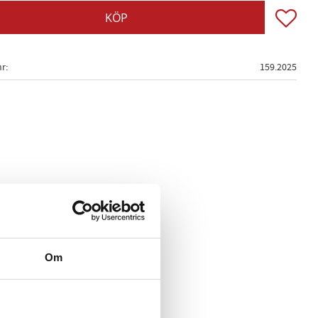
Lägg till
KÖP
nr
159.2025
Om