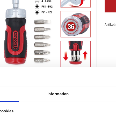
Artikel
ktion
ng med 36 kuggar
Information
t DIN 3126 / C 6.3
längning med magnet
itsmagasin med 6 bits
cookies