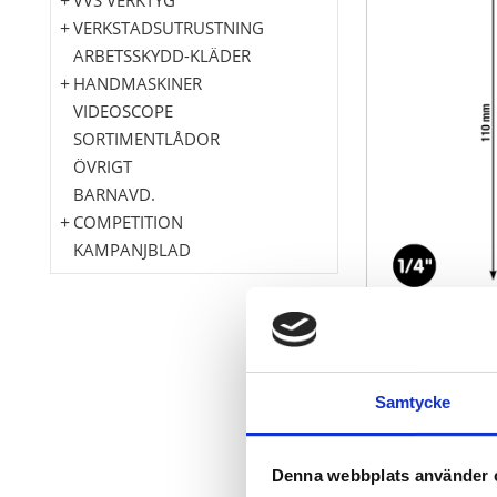
VERKSTADSUTRUSTNING
ARBETSSKYDD-KLÄDER
HANDMASKINER
VIDEOSCOPE
SORTIMENTLÅDOR
ÖVRIGT
BARNAVD.
COMPETITION
KAMPANJBLAD
med spärrfun
exakt kuggni
Samtycke
För bits enlig
avtagbar för
Integrerad b
Denna webbplats använder 