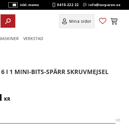
0410-222 22
info@torparen.se
inkl. moms
P
ri
s
Favoriter
Kundvag
Mina sidor
e
r
ASKINER
VERKSTAD
vi
s
a
s
 6 I 1 MINI-BITS-SPÄRR SKRUVMEJSEL
1
KR
st