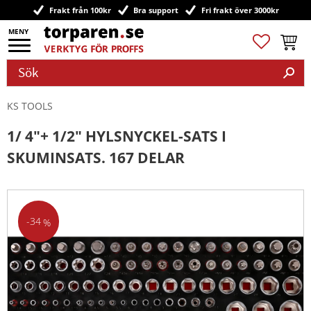
Frakt från 100kr
Bra support
Fri frakt över 3000kr
Meny
Favoriter
Kundv
KS TOOLS
1/ 4"+ 1/2" HYLSNYCKEL-SATS I
SKUMINSATS. 167 DELAR
34
%