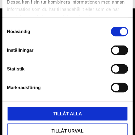
Dessa kan i sin tur kombinera informationen med annan
information som du har tillhandahållit eller som de har
samlat in när du har använt deras tjänster.
VÅRA LEVERANTÖRER
Samtyckesval
Nödvändig
Våra främsta leverantörer är KS Tools verktyg, ATH billyftar
& däckmaskiner och Master luftmaskiner. Kontakta oss
Inställningar
gärna om vad som helst då vi gör vårt yttersta för att hjälpa
kunden.
Statistik
Marknadsföring
TILLÅT ALLA
BUTIK
TILLÅT URVAL