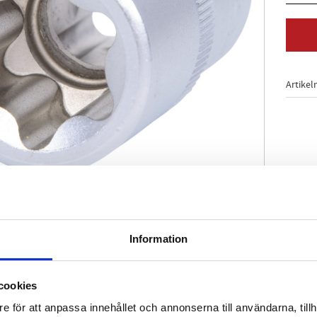
Artikel
Information
enligt DIN 3120 / ISO 1174 med kulfångspår
hantering
t
cookies
ium
e för att anpassa innehållet och annonserna till användarna, tillh