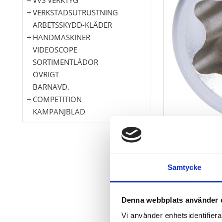
VERKSTADSUTRUSTNING
ARBETSSKYDD-KLÄDER
HANDMASKINER
VIDEOSCOPE
SORTIMENTLÅDOR
ÖVRIGT
BARNAVD.
COMPETITION
KAMPANJBLAD
Torx-E
Samtycke
Innerfyrkant 
för manuell 
Matt satinera
Denna webbplats använder 
Krom vanad
Vi använder enhetsidentifierar