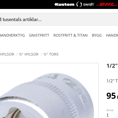
HANDVERKTYG
GNISTFRITT
ROSTFRITT & TITAN
BYGG
HANDM
HYLSOR
½" HYLSOR
½" TORX
1/2
1/2" 
95
Antal