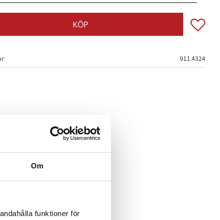
Lägg till
KÖP
nr
911.4324
Om
andahålla funktioner för