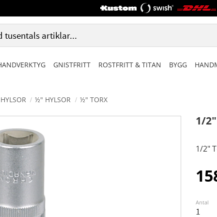
HANDVERKTYG
GNISTFRITT
ROSTFRITT & TITAN
BYGG
HANDM
HYLSOR
½" HYLSOR
½" TORX
1/2
1/2" 
15
Antal