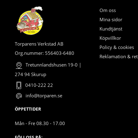
Om oss
Mina sidor
Kundtjänst
Köpvillkor
Torparens Verkstad AB
Policy & cookies
Org.nummer: 556403-6480
Reklamation & ret
Tretunnlandshusen 19-0 |
274 94 Skurup
0410-222 22
info@torparen.se
ÖPPETTIDER
Mån - Fre 08.30 - 17.00
FÖLJ OSS PÅ: