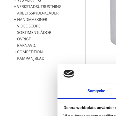
VERKSTADSUTRUSTNING
ARBETSSKYDD-KLÄDER
HANDMASKINER
VIDEOSCOPE
SORTIMENTLÅDOR
ÖVRIGT
BARNAVD.
COMPETITION
KAMPANJBLAD
Torx-E
Samtycke
Innerfyrkant 
Långt utföra
för manuell 
Denna webbplats använder 
Matt satinera
Vi använder enhetsidentifierar