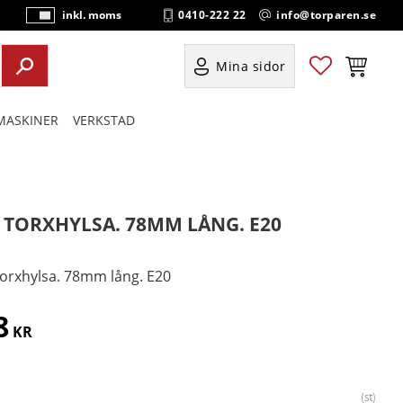
0410-222 22
info@torparen.se
inkl. moms
P
ri
s
Favoriter
Kundvag
Mina sidor
e
r
ASKINER
VERKSTAD
vi
s
a
s
" TORXHYLSA. 78MM LÅNG. E20
Torxhylsa. 78mm lång. E20
8
KR
st