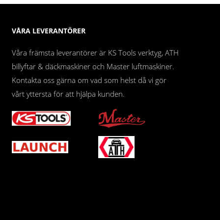
VÅRA LEVERANTÖRER
Våra främsta leverantörer är KS Tools verktyg, ATH
billyftar & däckmaskiner och Master luftmaskiner.
Kontakta oss gärna om vad som helst då vi gör
vårt yttersta för att hjälpa kunden.