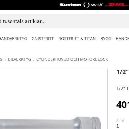
HANDVERKTYG
GNISTFRITT
ROSTFRITT & TITAN
BYGG
HANDM
G
BILVERKTYG
CYLINDERHUVUD OCH MOTORBLOCK
1/2
1/2" 
40
Antal