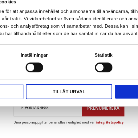
nde
cookies
hantering
e för att anpassa innehållet och annonserna till användarna, tillh
t
vår trafik. Vi vidarebefordrar även sådana identifierare och anna
ium
nnons- och analysföretag som vi samarbetar med. Dessa kan i sin
har tillhandahållit eller som de har samlat in när du har använt 
Inställningar
Statistik
Nyhetsbrev
TILLÅT URVAL
PRENUMERERA
Dina personuppgifter behandlas i enlighet med vår
integritetspolicy
.