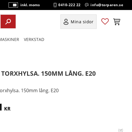
0410-222 22
info@torparen.se
inkl. moms
P
ri
s
Favoriter
Kundvag
Mina sidor
e
r
ASKINER
VERKSTAD
vi
s
a
s
" TORXHYLSA. 150MM LÅNG. E20
Torxhylsa. 150mm lång. E20
1
KR
st