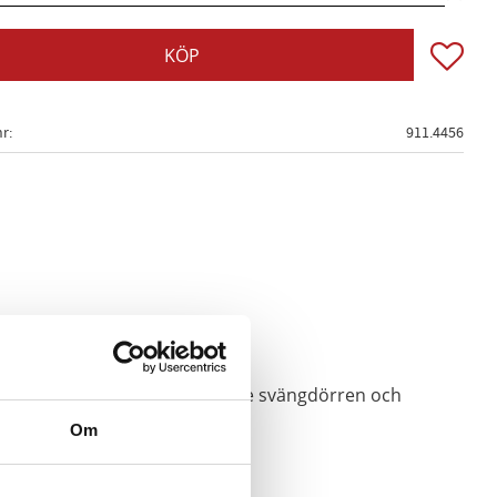
Lägg till
KÖP
nr
911.4456
ärn-hållarskruvar av den bakre svängdörren och
Om