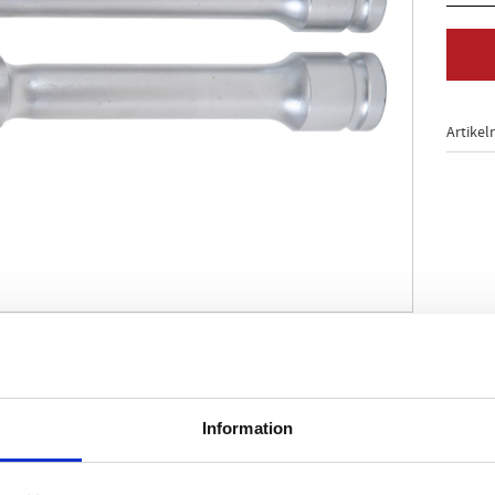
Artikel
för montering och demontering av djuptliggande dörrgångj
Information
 och dra åt Torx-E-topplocksskruvar
enligt DIN 3120 / ISO 1174 med kulfångspår