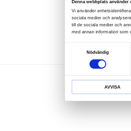
Långt utföra
Denna webbplats använder 
för manuell 
Vi använder enhetsidentifierar
Matt satinera
sociala medier och analysera 
Krom vanad
till de sociala medier och a
med annan information som du 
Samtyckesval
Nödvändig
AVVISA