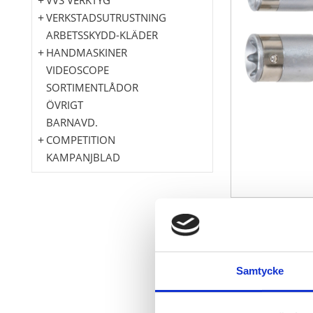
VERKSTADSUTRUSTNING
ARBETSSKYDD-KLÄDER
HANDMASKINER
VIDEOSCOPE
SORTIMENTLÅDOR
ÖVRIGT
BARNAVD.
COMPETITION
KAMPANJBLAD
Torx-E
Bäst lämpad 
skjutdörren
Samtycke
för att lossa
Innerfyrkant 