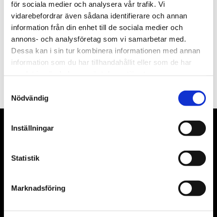
Nyhetsbrev
för sociala medier och analysera vår trafik. Vi
vidarebefordrar även sådana identifierare och annan
information från din enhet till de sociala medier och
annons- och analysföretag som vi samarbetar med.
Dessa kan i sin tur kombinera informationen med annan
PRENUMERERA
information som du har tillhandahållit eller som de har
samlat in när du har använt deras tjänster.
Dina personuppgifter behandlas i enlighet med vår
integritetspolicy
.
Samtyckesval
Nödvändig
Inställningar
VÅRA LEVERANTÖRER
Våra främsta leverantörer är KS Tools verktyg, ATH billyftar
Statistik
& däckmaskiner och Master luftmaskiner. Kontakta oss
gärna om vad som helst då vi gör vårt yttersta för att hjälpa
Marknadsföring
kunden.