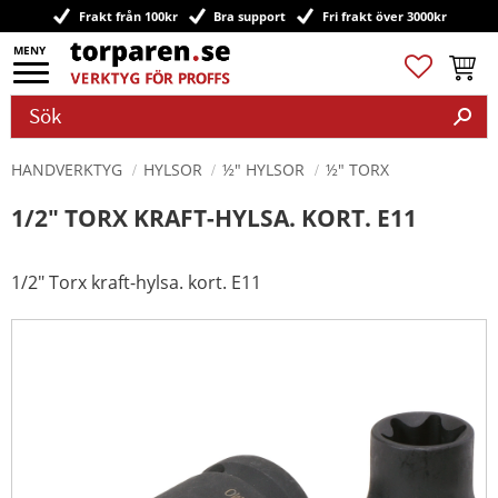
Frakt från 100kr
Bra support
Fri frakt över 3000kr
Meny
Favoriter
Kundv
HANDVERKTYG
HYLSOR
½" HYLSOR
½" TORX
1/2" TORX KRAFT-HYLSA. KORT. E11
1/2" Torx kraft-hylsa. kort. E11