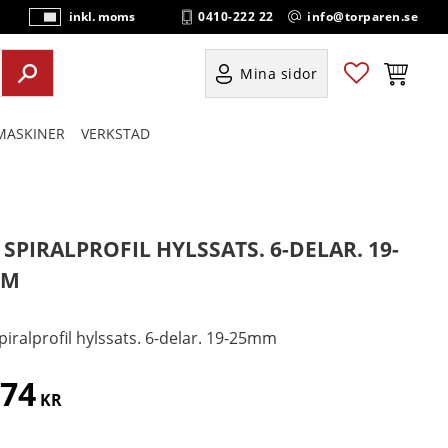
0410-222 22
info@torparen.se
inkl. moms
P
ri
s
Favoriter
Kundvag
Mina sidor
e
r
ASKINER
VERKSTAD
vi
s
a
s
 SPIRALPROFIL HYLSSATS. 6-DELAR. 19-
MM
piralprofil hylssats. 6-delar. 19-25mm
174
KR