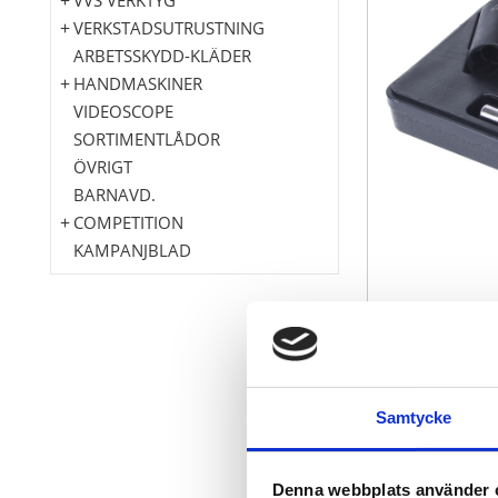
VERKSTADSUTRUSTNING
ARBETSSKYDD-KLÄDER
HANDMASKINER
VIDEOSCOPE
SORTIMENTLÅDOR
ÖVRIGT
BARNAVD.
COMPETITION
KAMPANJBLAD
Innerfyrkant 
Avsmalnande s
Samtycke
För utskruvn
Friktionskopp
Med utdrivar
Denna webbplats använder 