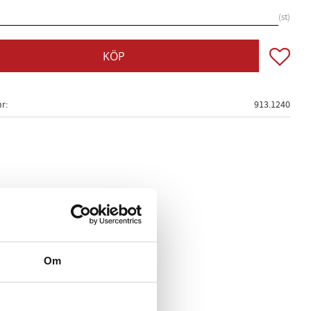
st
Lägg till
KÖP
nr
913.1240
Om