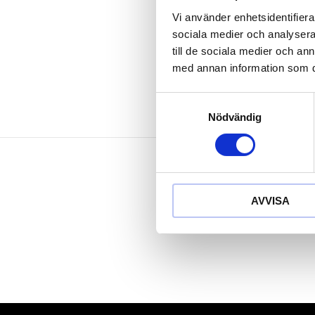
Behandlat me
Vi använder enhetsidentifierar
Krom molyb
sociala medier och analysera 
I stabil plastl
till de sociala medier och a
med annan information som du 
Samtyckesval
Nödvändig
AVVISA