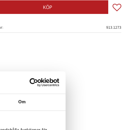
Lägg till
KÖP
nr
913.1273
Om
andahålla funktioner för