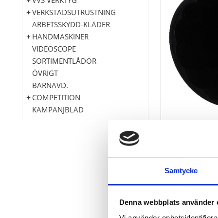
VERKSTADSUTRUSTNING
ARBETSSKYDD-KLÄDER
HANDMASKINER
VIDEOSCOPE
SORTIMENTLÅDOR
ÖVRIGT
BARNAVD.
COMPETITION
KAMPANJBLAD
Innerfyrkant 
Samtycke
Avsmalnande s
För utskruvn
Friktionskopp
Denna webbplats använder 
Behandlat me
Vi använder enhetsidentifierar