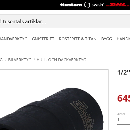
HANDVERKTYG
GNISTFRITT
ROSTFRITT & TITAN
BYGG
HANDM
G
BILVERKTYG
HJUL- OCH DÄCKVERKTYG
1/2
64
Ned
Antal