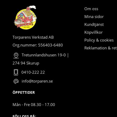
Om oss
Mina sidor
Kundtjänst
Köpvillkor
Torparens Verkstad AB
Policy & cookies
Org.nummer: 556403-6480
Reklamation & ret
Tretunnlandshusen 19-0 |
274 94 Skurup
0410-222 22
info@torparen.se
ÖPPETTIDER
Mån - Fre 08.30 - 17.00
FÖLJ OSS PÅ: