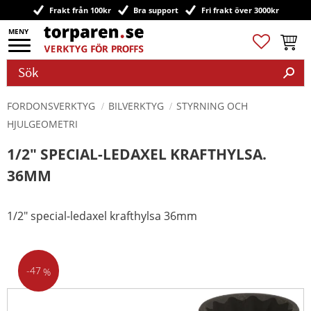
Frakt från 100kr
Bra support
Fri frakt över 3000kr
Meny
Favoriter
Kundv
FORDONSVERKTYG
BILVERKTYG
STYRNING OCH
HJULGEOMETRI
1/2" SPECIAL-LEDAXEL KRAFTHYLSA.
36MM
1/2" special-ledaxel krafthylsa 36mm
47
%