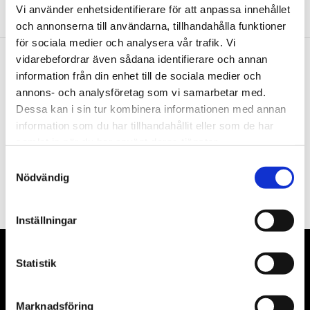
Vi använder enhetsidentifierare för att anpassa innehållet
och annonserna till användarna, tillhandahålla funktioner
för sociala medier och analysera vår trafik. Vi
vidarebefordrar även sådana identifierare och annan
information från din enhet till de sociala medier och
Nyhetsbrev
annons- och analysföretag som vi samarbetar med.
Dessa kan i sin tur kombinera informationen med annan
information som du har tillhandahållit eller som de har
samlat in när du har använt deras tjänster.
PRENUMERERA
Samtyckesval
Nödvändig
Dina personuppgifter behandlas i enlighet med vår
integritetspolicy
.
Inställningar
VÅRA LEVERANTÖRER
Statistik
Våra främsta leverantörer är KS Tools verktyg, ATH billyftar
Marknadsföring