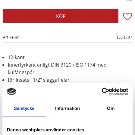
Lägg t
KÖP
Artikelnr
150.1707
12-kant
Innerfyrkant enligt DIN 3120 / ISO 1174 med
kulfångspår
för insats i 1/2" slaggaffelar
För maskinaktivering
Användningsområden:
Drivaxel. kardanaxelfläns.
munstyckeshållare.
Mercedes
lastbilsväxlar
Samtycke
Information
Om
G2/24/26.
Mercedes
Actros etc.
Denna webbplats använder cookies