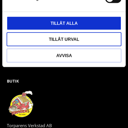
& däckmaskiner och Master luftmaskiner. Kontakta oss
gärna om vad som helst då vi gör vårt yttersta för att hjälpa
kunden.
TILLÅT ALLA
TILLÅT URVAL
AVVISA
BUTIK
Torparens Verkstad AB