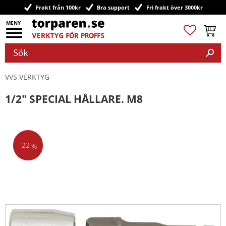
Frakt från 100kr
Bra support
Fri frakt över 3000kr
Meny
Favoriter
Kundv
VVS VERKTYG
1/2" SPECIAL HÅLLARE. M8
22
%