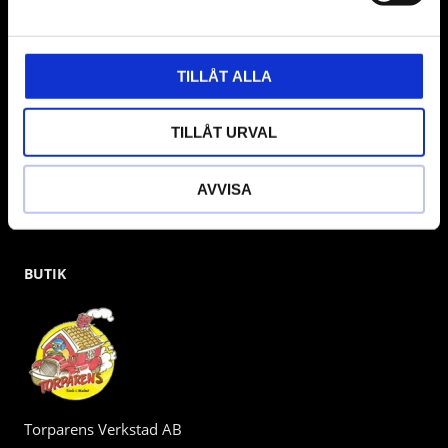
gärna om vad som helst då vi gör vårt yttersta för att hjälpa
kunden.
TILLÅT ALLA
TILLÅT URVAL
AVVISA
BUTIK
Torparens Verkstad AB