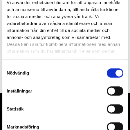
Vi använder enhetsidentifierare för att anpassa innehållet
och annonserna till användarna, tillhandahålla funktioner
för sociala medier och analysera vår trafik. Vi
vidarebefordrar även sådana identifierare och annan
Nyhetsbrev
information från din enhet till de sociala medier och
annons- och analysföretag som vi samarbetar med.
Dessa kan i sin tur kombinera informationen med annan
information som du har tillhandahållit eller som de har
samlat in när du har använt deras tjänster.
PRENUMERERA
Samtyckesval
Nödvändig
Dina personuppgifter behandlas i enlighet med vår
integritetspolicy
.
Inställningar
VÅRA LEVERANTÖRER
Statistik
Våra främsta leverantörer är KS Tools verktyg, ATH billyftar
Marknadsföring
& däckmaskiner och Master luftmaskiner. Kontakta oss