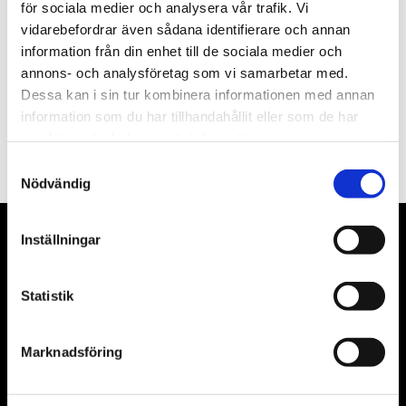
Nyhetsbrev
för sociala medier och analysera vår trafik. Vi
vidarebefordrar även sådana identifierare och annan
information från din enhet till de sociala medier och
annons- och analysföretag som vi samarbetar med.
Dessa kan i sin tur kombinera informationen med annan
PRENUMERERA
information som du har tillhandahållit eller som de har
samlat in när du har använt deras tjänster.
Dina personuppgifter behandlas i enlighet med vår
integritetspolicy
.
Samtyckesval
Nödvändig
Inställningar
VÅRA LEVERANTÖRER
Våra främsta leverantörer är KS Tools verktyg, ATH billyftar
Statistik
& däckmaskiner och Master luftmaskiner. Kontakta oss
gärna om vad som helst då vi gör vårt yttersta för att hjälpa
Marknadsföring
kunden.