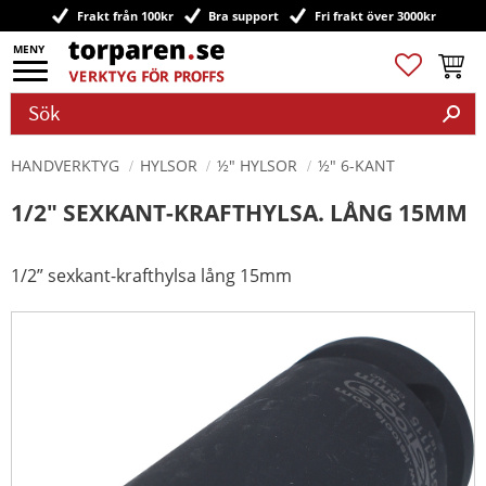
Frakt från 100kr
Bra support
Fri frakt över 3000kr
Meny
Favoriter
Kundv
HANDVERKTYG
HYLSOR
½" HYLSOR
½" 6-KANT
1/2" SEXKANT-KRAFTHYLSA. LÅNG 15MM
1/2” sexkant-krafthylsa lång 15mm