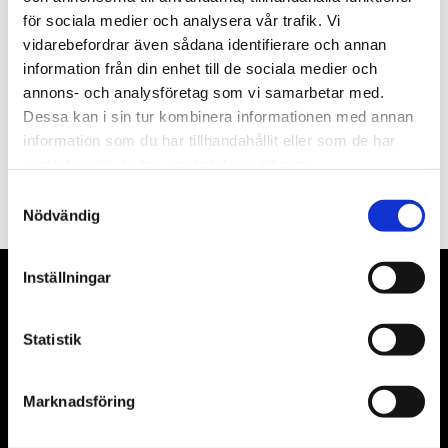
för sociala medier och analysera vår trafik. Vi
Nyhetsbrev
vidarebefordrar även sådana identifierare och annan
information från din enhet till de sociala medier och
annons- och analysföretag som vi samarbetar med.
Dessa kan i sin tur kombinera informationen med annan
information som du har tillhandahållit eller som de har
PRENUMERERA
samlat in när du har använt deras tjänster.
Dina personuppgifter behandlas i enlighet med vår
integritetspolicy
.
Samtyckesval
Nödvändig
Inställningar
VÅRA LEVERANTÖRER
Statistik
Våra främsta leverantörer är KS Tools verktyg, ATH billyftar
& däckmaskiner och Master luftmaskiner. Kontakta oss
gärna om vad som helst då vi gör vårt yttersta för att hjälpa
Marknadsföring
kunden.