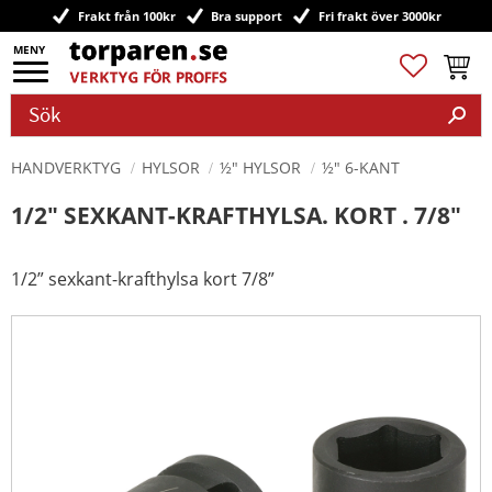
Frakt från 100kr
Bra support
Fri frakt över 3000kr
Meny
Favoriter
Kundv
HANDVERKTYG
HYLSOR
½" HYLSOR
½" 6-KANT
1/2" SEXKANT-KRAFTHYLSA. KORT . 7/8"
1/2” sexkant-krafthylsa kort 7/8”