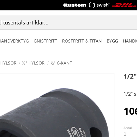
HANDVERKTYG
GNISTFRITT
ROSTFRITT & TITAN
BYGG
HANDM
HYLSOR
½" HYLSOR
½" 6-KANT
1/2
1/2” 
10
Antal