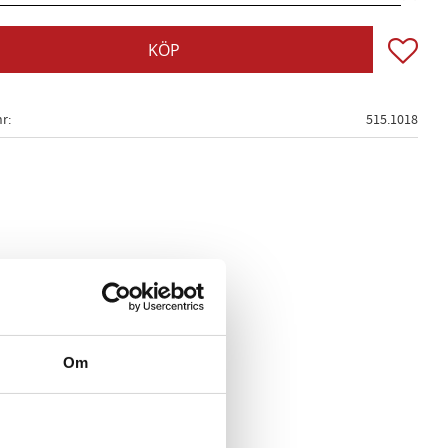
Lägg till
KÖP
nr
515.1018
Om