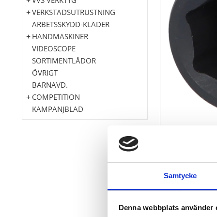
VERKSTADSUTRUSTNING
ARBETSSKYDD-KLÄDER
HANDMASKINER
VIDEOSCOPE
SORTIMENTLÅDOR
ÖVRIGT
BARNAVD.
COMPETITION
KAMPANJBLAD
6-kant
enligt DIN 31
Samtycke
Innerfyrkant 
Kort utföran
För maskinak
Denna webbplats använder 