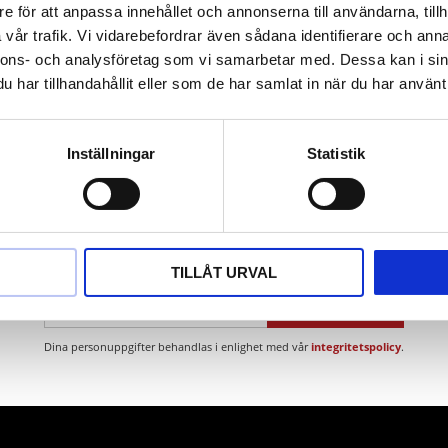
d fosfor
e för att anpassa innehållet och annonserna till användarna, tillh
den
vår trafik. Vi vidarebefordrar även sådana identifierare och anna
nnons- och analysföretag som vi samarbetar med. Dessa kan i sin
har tillhandahållit eller som de har samlat in när du har använt 
Inställningar
Statistik
Nyhetsbrev
TILLÅT URVAL
PRENUMERERA
Dina personuppgifter behandlas i enlighet med vår
integritetspolicy
.