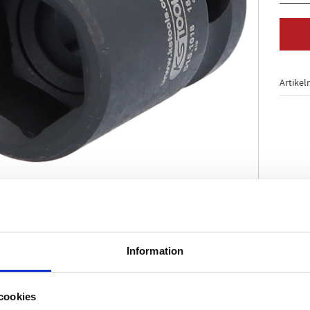
Artikel
29 / ISO 2725-2
Information
enligt DIN 3121 / ISO 1174
de
tivering
cookies