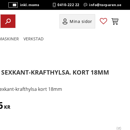
0410-222 22
info@torparen.se
inkl. moms
P
ri
s
Favoriter
Kundvag
Mina sidor
e
r
ASKINER
VERKSTAD
vi
s
a
s
" SEXKANT-KRAFTHYLSA. KORT 18MM
sexkant-krafthylsa kort 18mm
6
KR
st