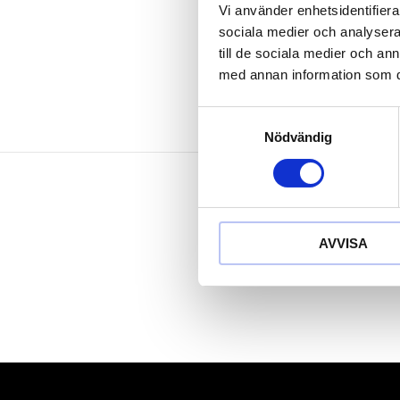
Behandlat me
Vi använder enhetsidentifierar
Krom molyb
sociala medier och analysera 
till de sociala medier och a
med annan information som du 
Samtyckesval
Nödvändig
AVVISA