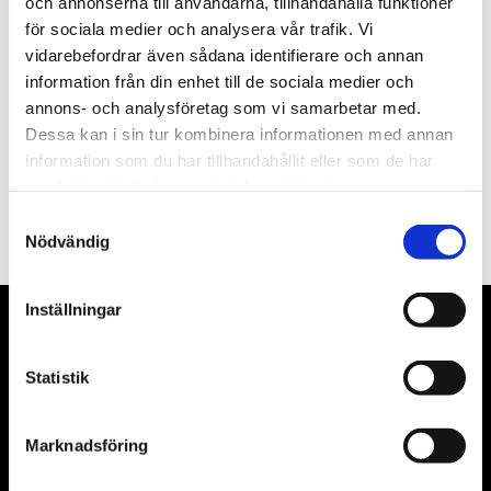
och annonserna till användarna, tillhandahålla funktioner
för sociala medier och analysera vår trafik. Vi
Nyhetsbrev
vidarebefordrar även sådana identifierare och annan
information från din enhet till de sociala medier och
annons- och analysföretag som vi samarbetar med.
Dessa kan i sin tur kombinera informationen med annan
information som du har tillhandahållit eller som de har
PRENUMERERA
samlat in när du har använt deras tjänster.
Samtyckesval
Dina personuppgifter behandlas i enlighet med vår
integritetspolicy
.
Nödvändig
Inställningar
VÅRA LEVERANTÖRER
Statistik
Våra främsta leverantörer är KS Tools verktyg, ATH billyftar
& däckmaskiner och Master luftmaskiner. Kontakta oss
gärna om vad som helst då vi gör vårt yttersta för att hjälpa
Marknadsföring
kunden.