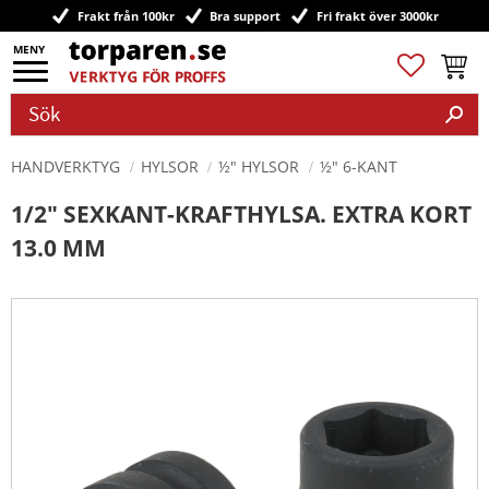
Frakt från 100kr
Bra support
Fri frakt över 3000kr
Meny
Favoriter
Kundv
HANDVERKTYG
HYLSOR
½" HYLSOR
½" 6-KANT
1/2" SEXKANT-KRAFTHYLSA. EXTRA KORT
13.0 MM