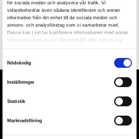
Nyhetsbrev
för sociala medier och analysera vår trafik. Vi
vidarebefordrar även sådana identifierare och annan
information från din enhet till de sociala medier och
annons- och analysföretag som vi samarbetar med.
Dessa kan i sin tur kombinera informationen med annan
PRENUMERERA
information som du har tillhandahållit eller som de har
samlat in när du har använt deras tjänster.
Dina personuppgifter behandlas i enlighet med vår
integritetspolicy
.
Samtyckesval
Nödvändig
Inställningar
VÅRA LEVERANTÖRER
Våra främsta leverantörer är KS Tools verktyg, ATH billyftar
Statistik
& däckmaskiner och Master luftmaskiner. Kontakta oss
gärna om vad som helst då vi gör vårt yttersta för att hjälpa
Marknadsföring
kunden.