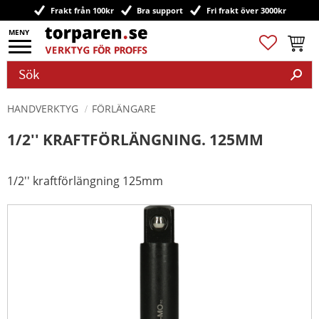
Frakt från 100kr
Bra support
Fri frakt över 3000kr
Meny
Favoriter
Kundv
HANDVERKTYG
FÖRLÄNGARE
1/2'' KRAFTFÖRLÄNGNING. 125MM
1/2'' kraftförlängning 125mm