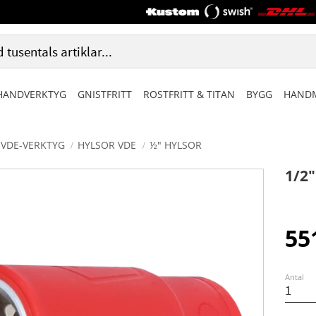
HANDVERKTYG
GNISTFRITT
ROSTFRITT & TITAN
BYGG
HANDM
VDE-VERKTYG
HYLSOR VDE
½" HYLSOR
1/2
55
Antal