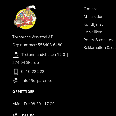
Om oss
Mina sidor
Kundtjänst
Köpvillkor
Torparens Verkstad AB
Policy & cookies
Org.nummer: 556403-6480
Reklamation & ret
Tretunnlandshusen 19-0 |
274 94 Skurup
0410-222 22
info@torparen.se
ÖPPETTIDER
Mån - Fre 08.30 - 17.00
FÖLJ OSS PÅ: