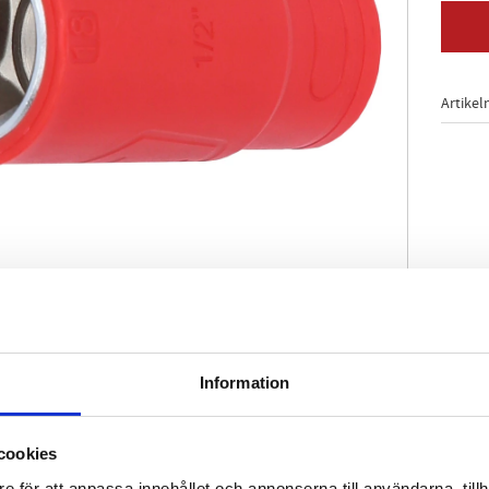
Artikel
Information
-profil
 7448
gt IEC 60900
cookies
enligt DIN 3120 / ISO 1174 med kulfångspår
e för att anpassa innehållet och annonserna till användarna, tillh