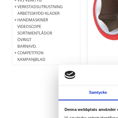
VERKSTADSUTRUSTNING
ARBETSSKYDD-KLÄDER
HANDMASKINER
VIDEOSCOPE
SORTIMENTLÅDOR
ÖVRIGT
BARNAVD.
COMPETITION
KAMPANJBLAD
6-kant
Samtycke
FlankTraction
Liknande DIN
Isolering enli
Denna webbplats använder 
Innerfyrkant 
Vi använder enhetsidentifierar