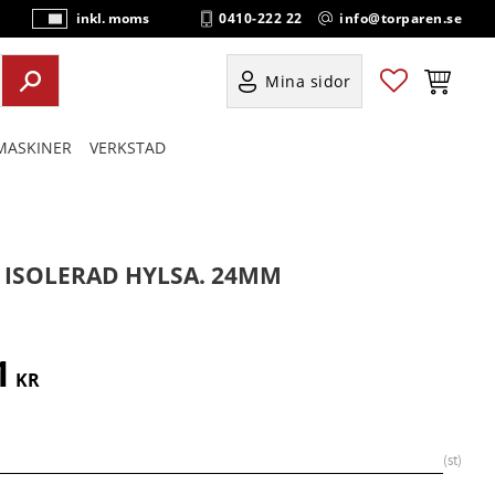
0410-222 22
info@torparen.se
inkl. moms
P
ri
s
Favoriter
Kundvag
Mina sidor
e
r
ASKINER
VERKSTAD
vi
s
a
s
" ISOLERAD HYLSA. 24MM
1
KR
st