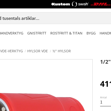
HANDVERKTYG
GNISTFRITT
ROSTFRITT & TITAN
BYGG
HANDM
VDE-VERKTYG
HYLSOR VDE
½" HYLSOR
1/2
41
Antal