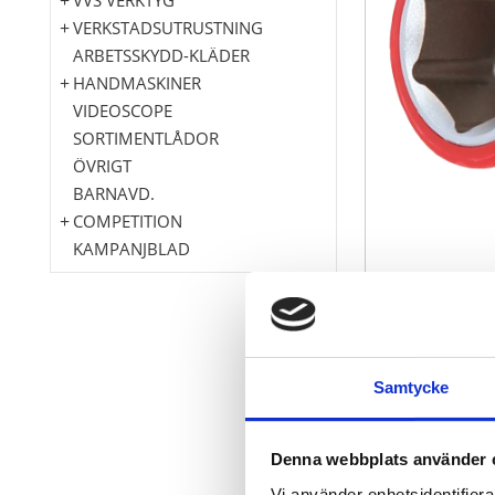
VERKSTADSUTRUSTNING
ARBETSSKYDD-KLÄDER
HANDMASKINER
VIDEOSCOPE
SORTIMENTLÅDOR
ÖVRIGT
BARNAVD.
COMPETITION
KAMPANJBLAD
6-kant
Samtycke
FlankTraction
Liknande DIN
Isolering enli
Denna webbplats använder 
Innerfyrkant 
Vi använder enhetsidentifierar