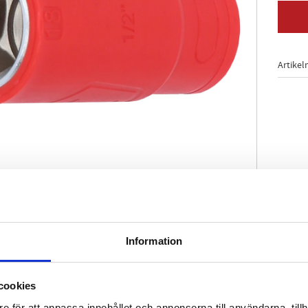
Artikel
Information
-profil
 7448
gt IEC 60900
cookies
enligt DIN 3120 / ISO 1174 med kulfångspår
e för att anpassa innehållet och annonserna till användarna, tillh