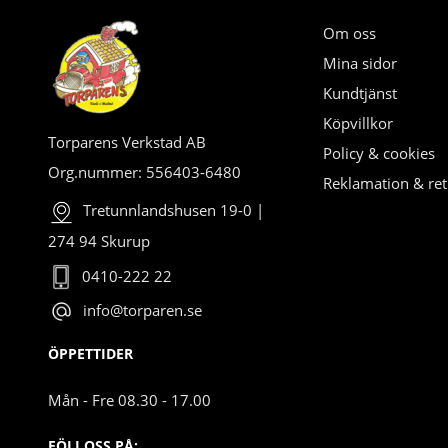
Om oss
Mina sidor
Kundtjänst
Köpvillkor
Torparens Verkstad AB
Policy & cookies
Org.nummer: 556403-6480
Reklamation & ret
Tretunnlandshusen 19-0 |
274 94 Skurup
0410-222 22
info@torparen.se
ÖPPETTIDER
Mån - Fre 08.30 - 17.00
FÖLJ OSS PÅ: