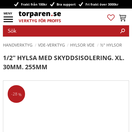
Frakt från 100kr
Bra support
Fri frakt över 3000kr
Meny
Favoriter
Kundv
HANDVERKTYG
VDE-VERKTYG
HYLSOR VDE
½" HYLSOR
1/2" HYLSA MED SKYDDSISOLERING. XL.
30MM. 255MM
28
%