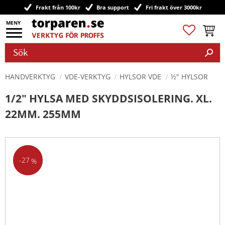
Frakt från 100kr
Bra support
Fri frakt över 3000kr
Meny
Favoriter
Kundv
HANDVERKTYG
VDE-VERKTYG
HYLSOR VDE
½" HYLSOR
1/2" HYLSA MED SKYDDSISOLERING. XL.
22MM. 255MM
27
%