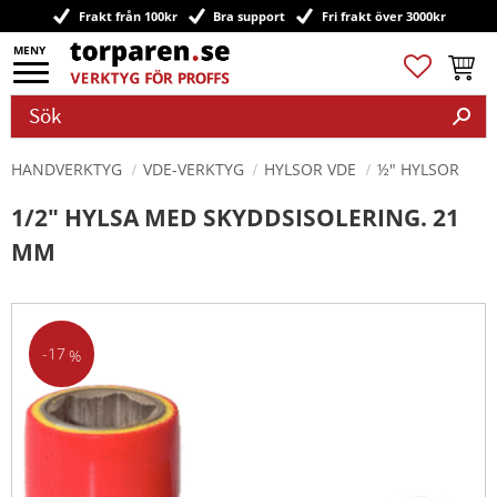
Frakt från 100kr
Bra support
Fri frakt över 3000kr
Meny
Favoriter
Kundv
HANDVERKTYG
VDE-VERKTYG
HYLSOR VDE
½" HYLSOR
1/2" HYLSA MED SKYDDSISOLERING. 21
MM
17
%