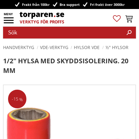
Frakt från 100kr
Bra support
Fri frakt över 3000kr
Meny
Favoriter
Kundv
HANDVERKTYG
VDE-VERKTYG
HYLSOR VDE
½" HYLSOR
1/2" HYLSA MED SKYDDSISOLERING. 20
MM
15
%