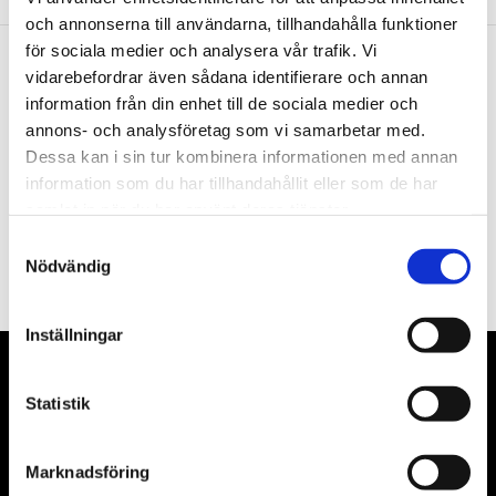
och annonserna till användarna, tillhandahålla funktioner
för sociala medier och analysera vår trafik. Vi
vidarebefordrar även sådana identifierare och annan
Nyhetsbrev
information från din enhet till de sociala medier och
annons- och analysföretag som vi samarbetar med.
Dessa kan i sin tur kombinera informationen med annan
information som du har tillhandahållit eller som de har
samlat in när du har använt deras tjänster.
PRENUMERERA
Samtyckesval
Nödvändig
Dina personuppgifter behandlas i enlighet med vår
integritetspolicy
.
Inställningar
VÅRA LEVERANTÖRER
Statistik
Våra främsta leverantörer är KS Tools verktyg, ATH billyftar
& däckmaskiner och Master luftmaskiner. Kontakta oss
Marknadsföring
gärna om vad som helst då vi gör vårt yttersta för att hjälpa