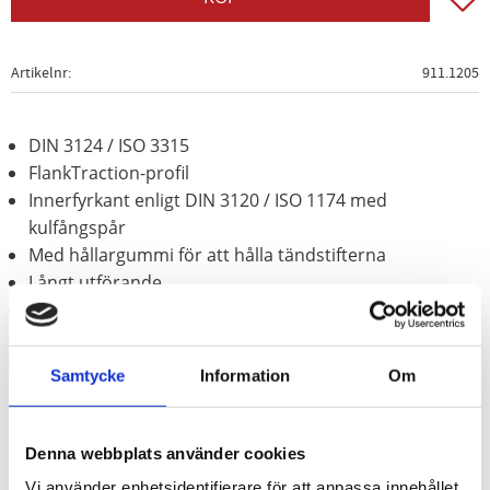
Artikelnr
911.1205
DIN 3124 / ISO 3315
FlankTraction-profil
Innerfyrkant enligt DIN 3120 / ISO 1174 med
kulfångspår
Med hållargummi för att hålla tändstifterna
Långt utförande
för manuell hantering
Matt satinerat
Krom vanadium
Samtycke
Information
Om
Denna webbplats använder cookies
Vi använder enhetsidentifierare för att anpassa innehållet