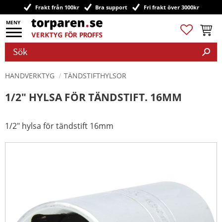
Frakt från 100kr
Bra support
Fri frakt över 3000kr
Meny
Favoriter
Kundv
HANDVERKTYG
TÄNDSTIFTHYLSOR
1/2" HYLSA FÖR TÄNDSTIFT. 16MM
1/2" hylsa för tändstift 16mm