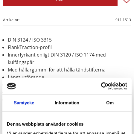
Artikelnr
911.1513
DIN 3124 / ISO 3315
FlankTraction-profil
Innerfyrkant enligt DIN 3120 / ISO 1174 med
kulfångspår
Med hållargummi för att hålla tändstifterna
Långt utförande
för manuell hantering
Matt satinerat
Krom vanadium
Samtycke
Information
Om
Denna webbplats använder cookies
Vi använder enhetsidentifierare för att anpassa innehållet