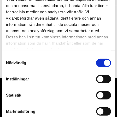
och annonserna till användarna, tillhandahålla funktioner
för sociala medier och analysera vår trafik. Vi
vidarebefordrar även sådana identifierare och annan
Nyhetsbrev
information från din enhet till de sociala medier och
annons- och analysföretag som vi samarbetar med.
Dessa kan i sin tur kombinera informationen med annan
information som du har tillhandahållit eller som de har
samlat in när du har använt deras tjänster.
PRENUMERERA
Samtyckesval
Nödvändig
Dina personuppgifter behandlas i enlighet med vår
integritetspolicy
.
Inställningar
VÅRA LEVERANTÖRER
Statistik
Våra främsta leverantörer är KS Tools verktyg, ATH billyftar
& däckmaskiner och Master luftmaskiner. Kontakta oss
Marknadsföring
gärna om vad som helst då vi gör vårt yttersta för att hjälpa