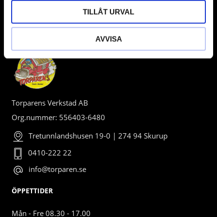
TILLÅT URVAL
BUTIK
AVVISA
Torparens Verkstad AB
Org.nummer: 556403-6480
Tretunnlandshusen 19-0 | 274 94 Skurup
0410-222 22
info@torparen.se
ÖPPETTIDER
Mån - Fre 08.30 - 17.00