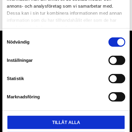
PRENUMERERA
annons- och analysföretag som vi samarbetar med.
Dessa kan i sin tur kombinera informationen med annan
Dina personuppgifter behandlas i enlighet med vår
integritetspolicy
.
information som du har tillhandahållit eller som de har
samlat in när du har använt deras tjänster.
Samtyckesval
Nödvändig
VÅRA LEVERANTÖRER
Våra främsta leverantörer är KS Tools verktyg, ATH billyftar
Inställningar
& däckmaskiner och Master luftmaskiner. Kontakta oss
gärna om vad som helst då vi gör vårt yttersta för att hjälpa
Statistik
kunden.
Marknadsföring
TILLÅT ALLA