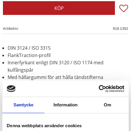
Lägg t
KÖP
Artikelnr
918.1392
DIN 3124 / ISO 3315
FlankTraction-profil
Innerfyrkant enligt DIN 3120 / ISO 1174 med
kulfångspår
Med hållargummi för att hålla tändstifterna
Långt utförande
för manuell hantering
Kromad och blankpolerad
Samtycke
Information
Om
Krom vanadium
Denna webbplats använder cookies