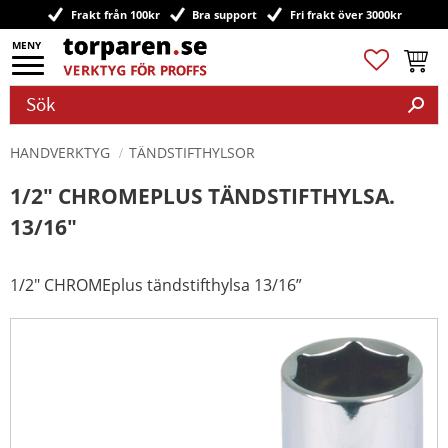
Frakt från 100kr
Bra support
Fri frakt över 3000kr
Meny
Favoriter
Kundv
HANDVERKTYG
TÄNDSTIFTHYLSOR
1/2" CHROMEPLUS TÄNDSTIFTHYLSA.
13/16"
1/2" CHROMEplus tändstifthylsa 13/16”