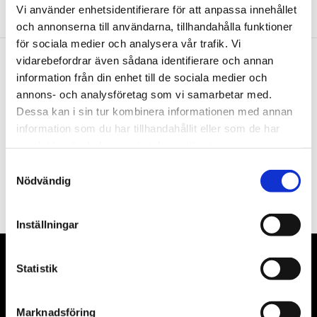
Vi använder enhetsidentifierare för att anpassa innehållet
och annonserna till användarna, tillhandahålla funktioner
för sociala medier och analysera vår trafik. Vi
vidarebefordrar även sådana identifierare och annan
information från din enhet till de sociala medier och
Nyhetsbrev
annons- och analysföretag som vi samarbetar med.
Dessa kan i sin tur kombinera informationen med annan
information som du har tillhandahållit eller som de har
samlat in när du har använt deras tjänster.
PRENUMERERA
Samtyckesval
Nödvändig
Dina personuppgifter behandlas i enlighet med vår
integritetspolicy
.
Inställningar
VÅRA LEVERANTÖRER
Statistik
Våra främsta leverantörer är KS Tools verktyg, ATH billyftar
Marknadsföring