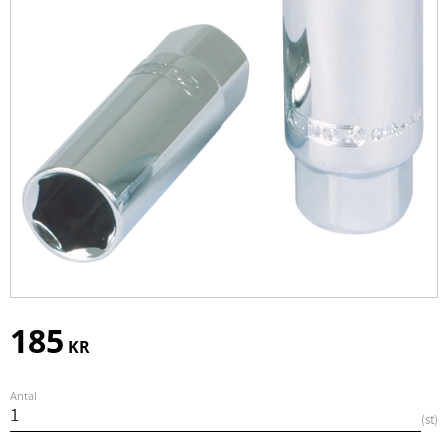
185
KR
Antal
st