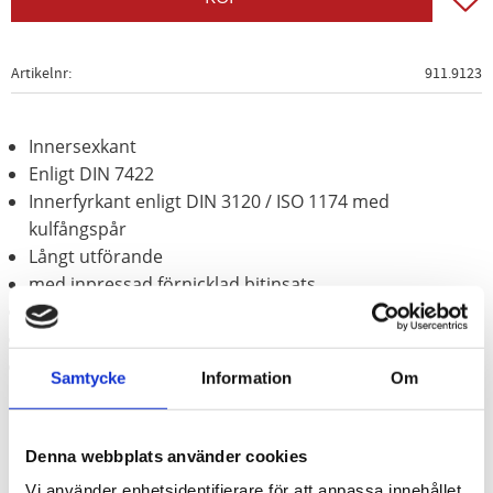
Artikelnr
911.9123
Innersexkant
Enligt DIN 7422
Innerfyrkant enligt DIN 3120 / ISO 1174 med
kulfångspår
Långt utförande
med inpressad förnicklad bitinsats
för manuell hantering
Matt satinerat
Krom vanadium
Samtycke
Information
Om
Denna webbplats använder cookies
Vi använder enhetsidentifierare för att anpassa innehållet