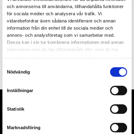
och annonserna till användarna, tillhandahålla funktioner
för sociala medier och analysera vår trafik. Vi
vidarebefordrar även sådana identifierare och annan
Nyhetsbrev
information från din enhet till de sociala medier och
annons- och analysföretag som vi samarbetar med.
Dessa kan i sin tur kombinera informationen med annan
information som du har tillhandahållit eller som de har
samlat in när du har använt deras tjänster.
PRENUMERERA
Samtyckesval
Nödvändig
Dina personuppgifter behandlas i enlighet med vår
integritetspolicy
.
Inställningar
VÅRA LEVERANTÖRER
Statistik
Våra främsta leverantörer är KS Tools verktyg, ATH billyftar
& däckmaskiner och Master luftmaskiner. Kontakta oss
Marknadsföring
gärna om vad som helst då vi gör vårt yttersta för att hjälpa