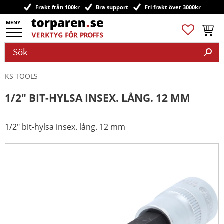
Frakt från 100kr
Bra support
Fri frakt över 3000kr
Meny
Favoriter
Kundv
KS TOOLS
1/2" BIT-HYLSA INSEX. LÅNG. 12 MM
1/2" bit-hylsa insex. lång. 12 mm